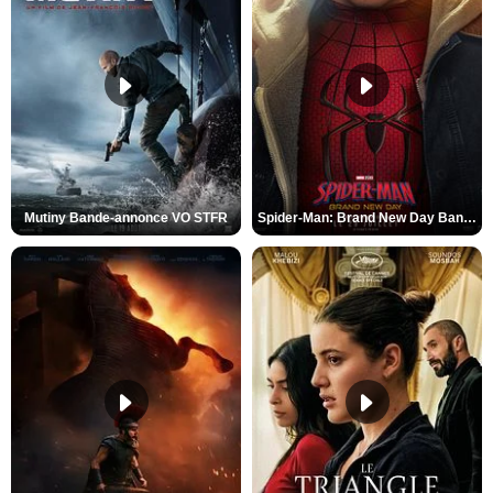
Mutiny Bande-annonce VO STFR
Spider-Man: Brand New Day Bande-annonce VO STFR