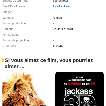
Secrets de tournage
3 anecdotes
Box Office France
1 474 entrées
Budget
-
Langues
Anglais
Format production
-
Couleur
Couleur et N&B
Format audio
-
Format de projection
-
N° de Visa
152246
Si vous aimez ce film, vous pourriez
aimer ...