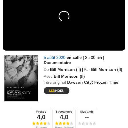
5 août 2020
en salle
|
2h 00min
|
Documentaire
De
Bill Morrison (II)
Par
Bill Morrison (II)
|
Avec
Bill Morrison (II)
Titre original
Dawson City: Frozen Time
Presse
Spectateurs
Mes amis
4,0
4,0
--
16 critiques
39 notes, 5 critiques