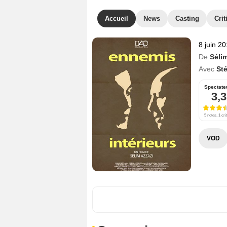
Accueil
News
Casting
Crit
8 juin 2
De
Séli
Avec
St
Spectate
3,3
5 notes, 1 cri
VOD