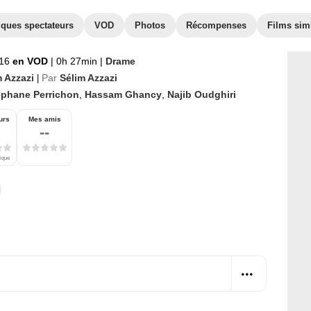
iques spectateurs
VOD
Photos
Récompenses
Films simi
016
en VOD
|
0h 27min
|
Drame
m Azzazi
Par
Sélim Azzazi
|
éphane Perrichon
,
Hassam Ghancy
,
Najib Oudghiri
urs
Mes amis
--
tique