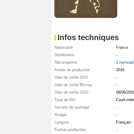
Infos techniques
Nationalité
France
Distributeur
-
Récompense
1 nominat
Année de production
2016
Date de sortie DVD
-
Date de sortie Blu-ray
-
Date de sortie VOD
08/06/201
Type de film
Court-mét
Secrets de tournage
-
Budget
-
Langues
Français
Format production
-