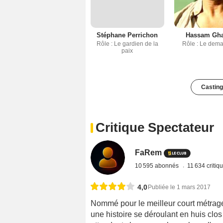
Stéphane Perrichon
Hassam Gh
Rôle : Le gardien de la
Rôle : Le dem
paix
Casting
Critique Spectateur
FaRem
10 595 abonnés
11 634 critiq
4,0
Publiée le 1 mars 2017
Nommé pour le meilleur court métrage
une histoire se déroulant en huis clo