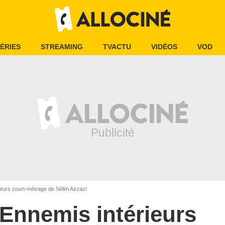
ÉRIES
STREAMING
TVACTU
VIDÉOS
VOD
eurs court-métrage de Sélim Azzazi
Ennemis intérieurs