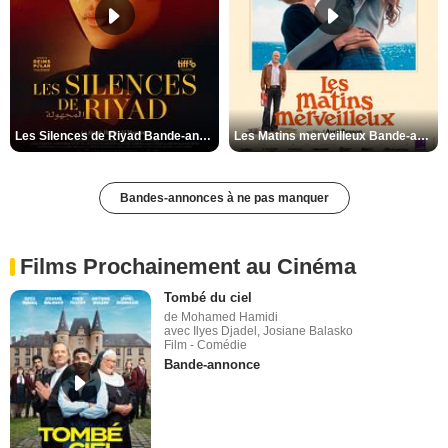
Les Silences de Riyad Bande-annonce VO STFR
Les Matins merveilleux Bande-annonce VF
Bandes-annonces à ne pas manquer
Films Prochainement au Cinéma
Tombé du ciel
de Mohamed Hamidi
avec Ilyes Djadel, Josiane Balasko
Film - Comédie
Bande-annonce