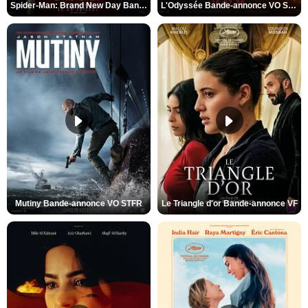
Spider-Man: Brand New Day Bande-annonce VO STFR
L'Odyssée Bande-annonce VO STFR
Mutiny Bande-annonce VO STFR
Le Triangle d'or Bande-annonce VF