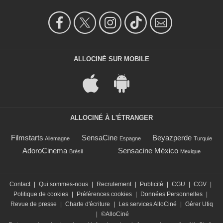
ALLOCINÉ SUR MOBILE
ALLOCINÉ À L'ÉTRANGER
Filmstarts
SensaCine
Beyazperde
Allemagne
Espagne
Turquie
AdoroCinema
Sensacine México
Brésil
Mexique
Contact
|
Qui sommes-nous
|
Recrutement
|
Publicité
|
CGU
|
CGV
|
Politique de cookies
|
Préférences cookies
|
Données Personnelles
|
Revue de presse
|
Charte d'écriture
|
Les services AlloCiné
|
Gérer Utiq
|
©AlloCiné