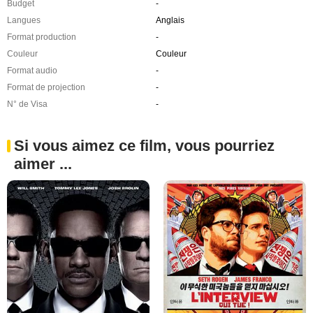
Budget
-
Langues
Anglais
Format production
-
Couleur
Couleur
Format audio
-
Format de projection
-
N° de Visa
-
Si vous aimez ce film, vous pourriez
aimer ...