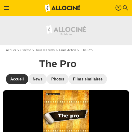
profil
menu
search
Accueil
Cinéma
Tous les films
Films Action
The Pro
The Pro
Accueil
News
Photos
Films similaires