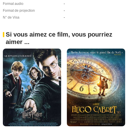
Format audio
-
Format de projection
-
N° de Visa
-
Si vous aimez ce film, vous pourriez
aimer ...