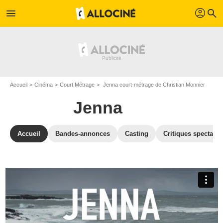
profil
menu
search
Accueil
Cinéma
Court Métrage
Jenna court-métrage de Christian Monnier
Jenna
Accueil
Bandes-annonces
Casting
Critiques spectateu