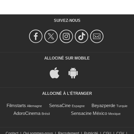
SUIVEZ-NOUS
ALLOCINÉ SUR MOBILE
ALLOCINÉ À L'ÉTRANGER
Filmstarts
SensaCine
Beyazperde
Allemagne
Espagne
Turquie
AdoroCinema
Sensacine México
Brésil
Mexique
Contact
|
Qui sommes-nous
|
Recrutement
|
Publicité
|
CGU
|
CGV
|