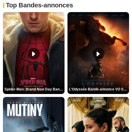
Top Bandes-annonces
Spider-Man: Brand New Day Bande-annonce VO STFR
L'Odyssée Bande-annonce VO STFR