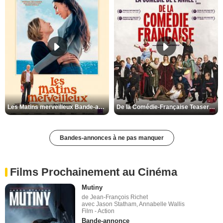
Les Matins merveilleux Bande-annonce VF
De la Comédie-Française Teaser VF
Bandes-annonces à ne pas manquer
Films Prochainement au Cinéma
Mutiny
de Jean-François Richet
avec Jason Statham, Annabelle Wallis
Film - Action
Bande-annonce