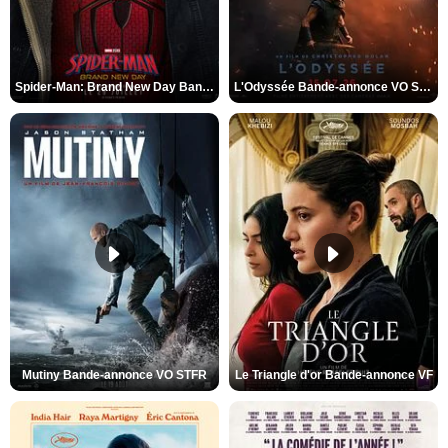
Spider-Man: Brand New Day Bande-annonce VO STFR
L'Odyssée Bande-annonce VO STFR
Mutiny Bande-annonce VO STFR
Le Triangle d'or Bande-annonce VF