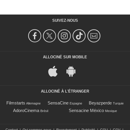
SUIVEZ-NOUS
ALLOCINÉ SUR MOBILE
ALLOCINÉ À L'ÉTRANGER
Filmstarts
SensaCine
Beyazperde
Allemagne
Espagne
Turquie
AdoroCinema
Sensacine México
Brésil
Mexique
Contact
|
Qui sommes-nous
|
Recrutement
|
Publicité
|
CGU
|
CGV
|