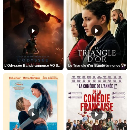
L'Odyssée Bande-annonce VO STFR
Le Triangle d'or Bande-annonce VF