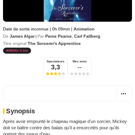
Date de sortie inconnue
|
0h 09min
|
Animation
De
James Algar
Par
Perce Pearce
,
Carl Fallberg
|
Titre original
The Sorcerer's Apprentice
Dès 3 ans
Spectateurs
Mes amis
3,3
--
Synopsis
Après avoir emprunté le chapeau magique d'un sorcier, Mickey
doit se battre contre des balais qu'il a ensorcelés pour qu'ils
portent des seaux d'eau.