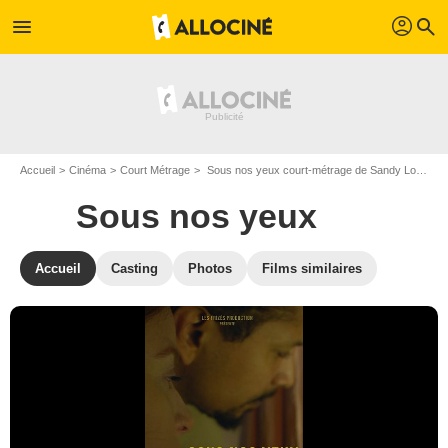
profil
menu
search
Accueil
Cinéma
Court Métrage
Sous nos yeux court-métrage de Sandy Lobry
Sous nos yeux
Accueil
Casting
Photos
Films similaires