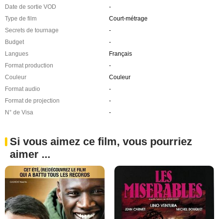
Date de sortie VOD
-
Type de film
Court-métrage
Secrets de tournage
-
Budget
-
Langues
Français
Format production
-
Couleur
Couleur
Format audio
-
Format de projection
-
N° de Visa
-
Si vous aimez ce film, vous pourriez
aimer ...