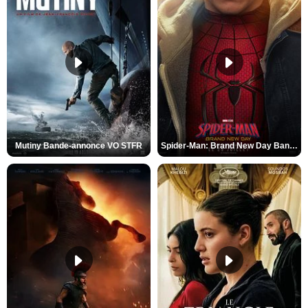
Mutiny Bande-annonce VO STFR
Spider-Man: Brand New Day Bande-annonce VO STFR