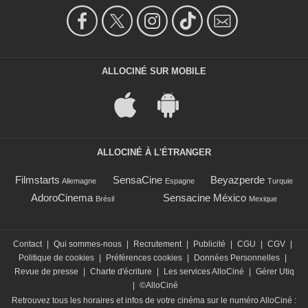
ALLOCINÉ SUR MOBILE
ALLOCINÉ À L'ÉTRANGER
Filmstarts
SensaCine
Beyazperde
Allemagne
Espagne
Turquie
AdoroCinema
Sensacine México
Brésil
Mexique
Contact
|
Qui sommes-nous
|
Recrutement
|
Publicité
|
CGU
|
CGV
|
Politique de cookies
|
Préférences cookies
|
Données Personnelles
|
Revue de presse
|
Charte d'écriture
|
Les services AlloCiné
|
Gérer Utiq
|
©AlloCiné
Retrouvez tous les horaires et infos de votre cinéma sur le numéro AlloCiné :