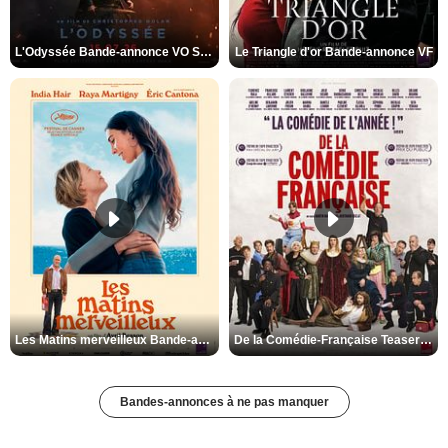
L'Odyssée Bande-annonce VO STFR
Le Triangle d'or Bande-annonce VF
Les Matins merveilleux Bande-annonce VF
De la Comédie-Française Teaser VF
Bandes-annonces à ne pas manquer