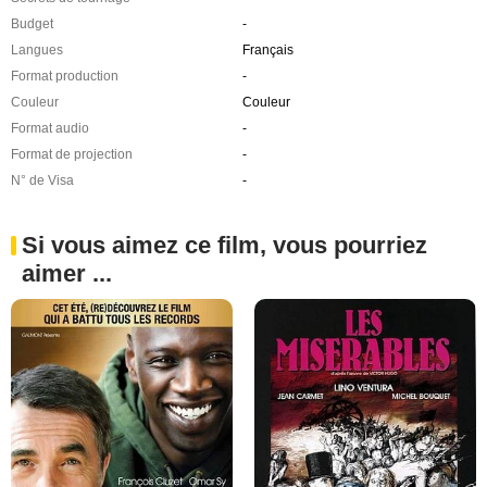
Budget
-
Langues
Français
Format production
-
Couleur
Couleur
Format audio
-
Format de projection
-
N° de Visa
-
Si vous aimez ce film, vous pourriez
aimer ...