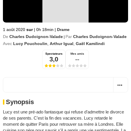
1 août 2020
sur
|
0h 18min
|
Drame
De
Charles Dudoignon-Valade
Par
Charles Dudoignon-Valade
|
Avec
Lucy Pouchoulin
,
Arthur Igual
,
Gaël Kamilindi
Spectateurs
Mes amis
3,0
--
Synopsis
Lucy est une pré-ado fantasque qui refuse d’admettre le divorce
de ses parents. C’est la fin des vacances. Lucy retarde le
moment de quitter Paris pour retrouver sa mère à Londres. Elle
cuisine son père pour savoir s’il a repris une vie sentimentale. La