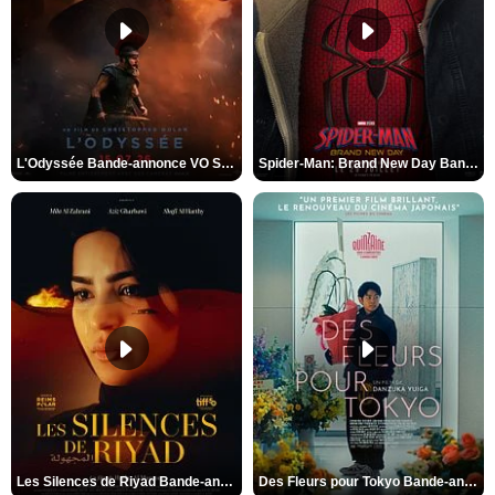
L'Odyssée Bande-annonce VO STFR
Spider-Man: Brand New Day Bande-annonce VO STFR
Les Silences de Riyad Bande-annonce VO STFR
Des Fleurs pour Tokyo Bande-annonce VO STFR