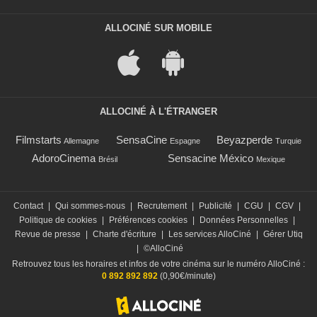
ALLOCINÉ SUR MOBILE
ALLOCINÉ À L'ÉTRANGER
Filmstarts
SensaCine
Beyazperde
Allemagne
Espagne
Turquie
AdoroCinema
Sensacine México
Brésil
Mexique
Contact
|
Qui sommes-nous
|
Recrutement
|
Publicité
|
CGU
|
CGV
|
Politique de cookies
|
Préférences cookies
|
Données Personnelles
|
Revue de presse
|
Charte d'écriture
|
Les services AlloCiné
|
Gérer Utiq
|
©AlloCiné
Retrouvez tous les horaires et infos de votre cinéma sur le numéro AlloCiné :
0 892 892 892
(0,90€/minute)