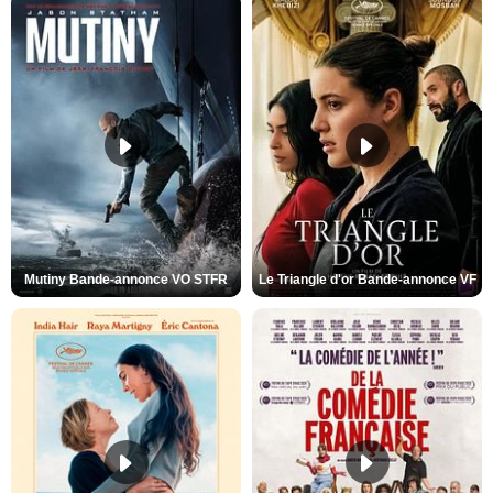
Mutiny Bande-annonce VO STFR
Le Triangle d'or Bande-annonce VF