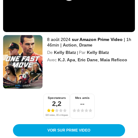
8 août 2024
sur Amazon Prime Video
|
1h
46min
|
Action
,
Drame
De
Kelly Blatz
Par
Kelly Blatz
|
Avec
K.J. Apa
,
Eric Dane
,
Maia Reficco
Spectateurs
Mes amis
2,2
--
110 notes, 16 critiques
VOIR SUR PRIME VIDEO