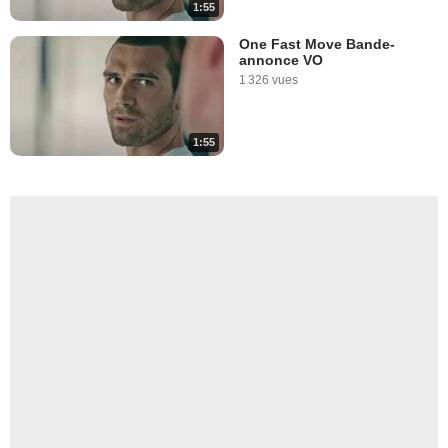
1:55
One Fast Move Bande-
annonce VO
1 326 vues
1:55