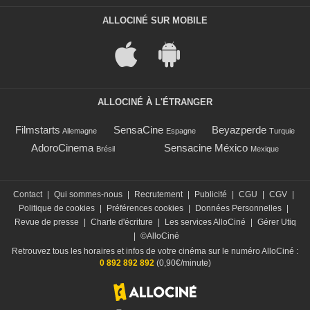
ALLOCINÉ SUR MOBILE
ALLOCINÉ À L'ÉTRANGER
Filmstarts
SensaCine
Beyazperde
Allemagne
Espagne
Turquie
AdoroCinema
Sensacine México
Brésil
Mexique
Contact
|
Qui sommes-nous
|
Recrutement
|
Publicité
|
CGU
|
CGV
|
Politique de cookies
|
Préférences cookies
|
Données Personnelles
|
Revue de presse
|
Charte d'écriture
|
Les services AlloCiné
|
Gérer Utiq
|
©AlloCiné
Retrouvez tous les horaires et infos de votre cinéma sur le numéro AlloCiné :
0 892 892 892
(0,90€/minute)