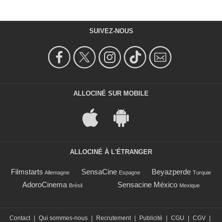
SUIVEZ-NOUS
ALLOCINÉ SUR MOBILE
ALLOCINÉ À L'ÉTRANGER
Filmstarts
SensaCine
Beyazperde
Allemagne
Espagne
Turquie
AdoroCinema
Sensacine México
Brésil
Mexique
Contact
|
Qui sommes-nous
|
Recrutement
|
Publicité
|
CGU
|
CGV
|