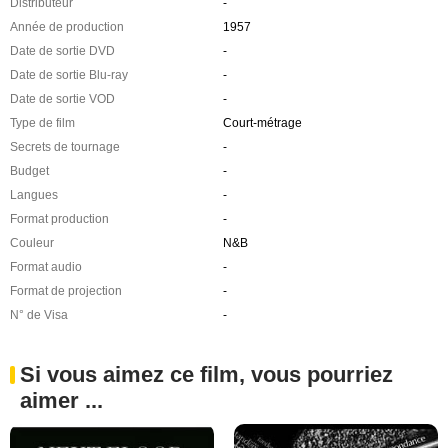
Distributeur
-
Année de production
1957
Date de sortie DVD
-
Date de sortie Blu-ray
-
Date de sortie VOD
-
Type de film
Court-métrage
Secrets de tournage
-
Budget
-
Langues
-
Format production
-
Couleur
N&B
Format audio
-
Format de projection
-
N° de Visa
-
Si vous aimez ce film, vous pourriez
aimer ...