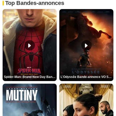
Top Bandes-annonces
Spider-Man: Brand New Day Bande-annonce VO STFR
L'Odyssée Bande-annonce VO STFR