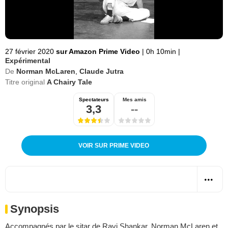
27 février 2020
sur Amazon Prime Video
|
0h 10min
|
Expérimental
De
Norman McLaren
,
Claude Jutra
Titre original
A Chairy Tale
Spectateurs
Mes amis
3,3
--
VOIR SUR PRIME VIDEO
Synopsis
Accompagnés par le sitar de Ravi Shankar, Norman McLaren et