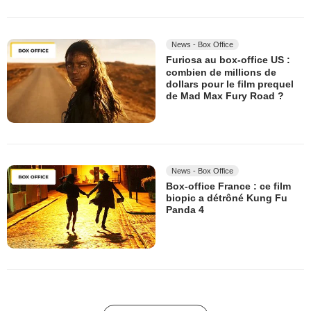
News - Box Office
Furiosa au box-office US :
combien de millions de
dollars pour le film prequel
de Mad Max Fury Road ?
News - Box Office
Box-office France : ce film
biopic a détrôné Kung Fu
Panda 4