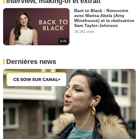
Interview, making-of et extrait
Bact to Black : Rencontre
avec Marisa Abela (Amy
Winehouse) et la réalisatrice
Sam Taylor-Johnson
38 282 vues
3:31
Dernières news