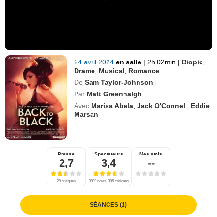
24 avril 2024
en salle
|
2h 02min
|
Biopic
,
Drame
,
Musical
,
Romance
De
Sam Taylor-Johnson
|
Par
Matt Greenhalgh
Avec
Marisa Abela
,
Jack O'Connell
,
Eddie
Marsan
Presse
Spectateurs
Mes amis
2,7
3,4
--
29 critiques
3999 notes, 395 critiques
SÉANCES (1)