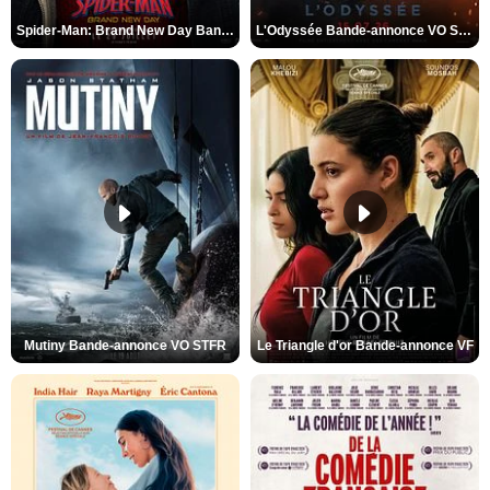
Spider-Man: Brand New Day Bande-annonce VO STFR
L'Odyssée Bande-annonce VO STFR
Mutiny Bande-annonce VO STFR
Le Triangle d'or Bande-annonce VF