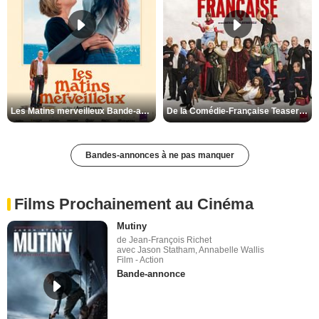
Les Matins merveilleux Bande-annonce VF
De la Comédie-Française Teaser VF
Bandes-annonces à ne pas manquer
Films Prochainement au Cinéma
Mutiny
de Jean-François Richet
avec Jason Statham, Annabelle Wallis
Film - Action
Bande-annonce