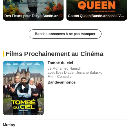
Des Fleurs pour Tokyo Bande-annonce VO STFR
Cotton Queen Bande-annonce VO STFR
Bandes-annonces à ne pas manquer
Films Prochainement au Cinéma
Tombé du ciel
de Mohamed Hamidi
avec Ilyes Djadel, Josiane Balasko
Film - Comédie
Bande-annonce
Mutiny