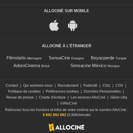
ALLOCINÉ SUR MOBILE
ALLOCINÉ À L'ÉTRANGER
Filmstarts
SensaCine
Beyazperde
Allemagne
Espagne
Turquie
AdoroCinema
Sensacine México
Brésil
Mexique
Contact
|
Qui sommes-nous
|
Recrutement
|
Publicité
|
CGU
|
CGV
|
Politique de cookies
|
Préférences cookies
|
Données Personnelles
|
Revue de presse
|
Charte d'écriture
|
Les services AlloCiné
|
Gérer Utiq
|
©AlloCiné
Retrouvez tous les horaires et infos de votre cinéma sur le numéro AlloCiné :
0 892 892 892
(0,90€/minute)