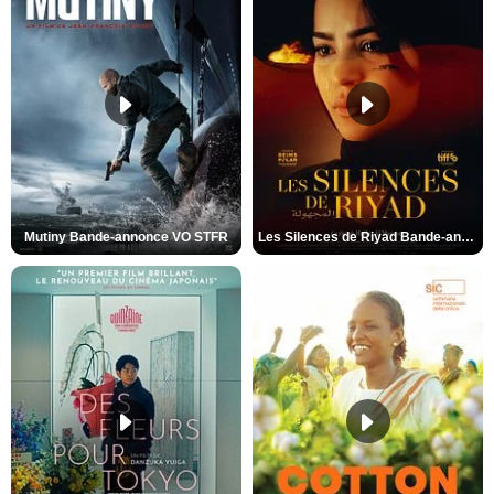
Mutiny Bande-annonce VO STFR
Les Silences de Riyad Bande-annonce VO STFR