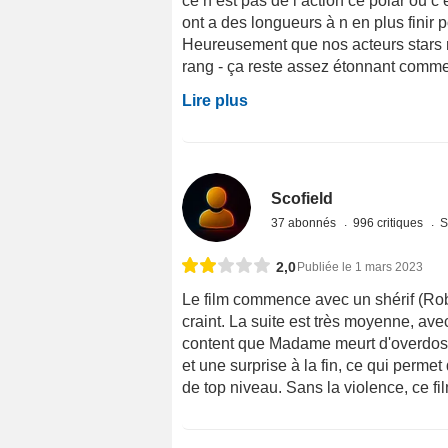
ce n est pas de l action ce polar ou c 
ont a des longueurs à n en plus finir p
Heureusement que nos acteurs stars 
rang - ça reste assez étonnant comme 
Lire plus
Scofield
37 abonnés
996 critiques
S
2,0
Publiée le 1 mars 2023
Le film commence avec un shérif (Robe
craint. La suite est très moyenne, ave
content que Madame meurt d'overdose, 
et une surprise à la fin, ce qui permet
de top niveau. Sans la violence, ce fil