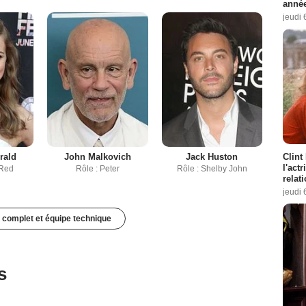
année
jeudi 
Clint
rald
John Malkovich
Jack Huston
l'act
 Red
Rôle : Peter
Rôle : Shelby John
relat
jeudi 
 complet et équipe technique
s