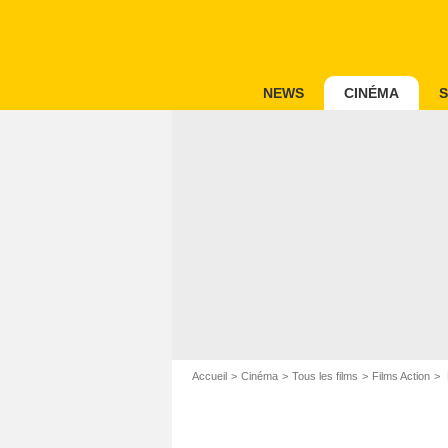
NEWS
CINÉMA
S
Accueil
Cinéma
Tous les films
Films Action