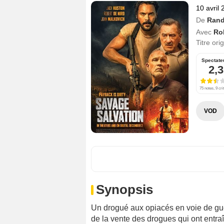
10 avril
De
Rand
Avec
Ro
Titre ori
Spectate
2,3
75 notes, 9 cri
VOD
Synopsis
Un drogué aux opiacés en voie de gu
de la vente des drogues qui ont entraî