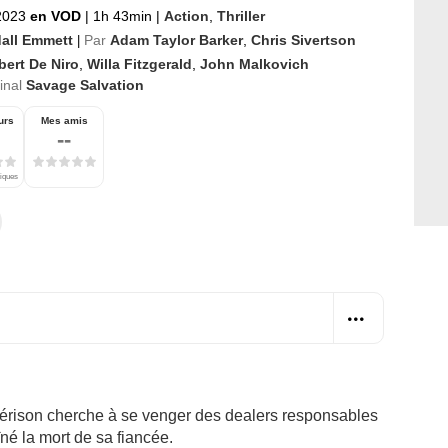
 2023
en VOD
|
1h 43min
|
Action
,
Thriller
all Emmett
Par
Adam Taylor Barker
,
Chris Sivertson
|
bert De Niro
,
Willa Fitzgerald
,
John Malkovich
ginal
Savage Salvation
urs
Mes amis
--
tiques
érison cherche à se venger des dealers responsables
né la mort de sa fiancée.