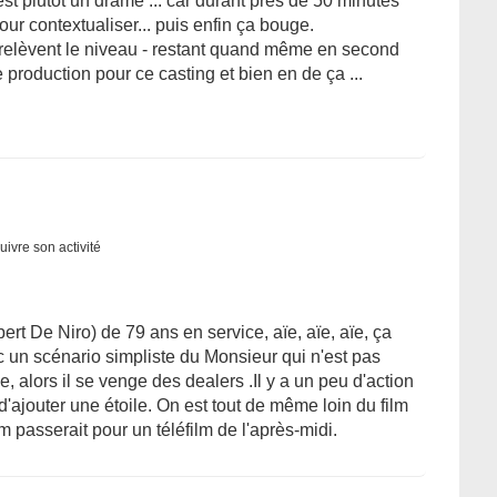
est plutôt un drame ... car durant près de 50 minutes
our contextualiser... puis enfin ça bouge.
relèvent le niveau - restant quand même en second
production pour ce casting et bien en de ça ...
uivre son activité
rt De Niro) de 79 ans en service, aïe, aïe, aïe, ça
c un scénario simpliste du Monsieur qui n'est pas
alors il se venge des dealers .Il y a un peu d'action
 d'ajouter une étoile. On est tout de même loin du film
m passerait pour un téléfilm de l'après-midi.