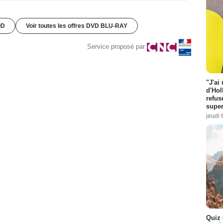
OD
Voir toutes les offres DVD BLU-RAY
Service proposé par
"J'ai
d'Hol
refus
super
jeudi 
Quiz 