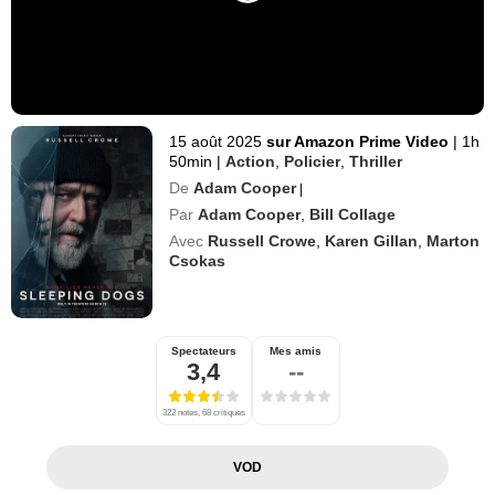
15 août 2025
sur Amazon Prime Video
|
1h
50min
|
Action
,
Policier
,
Thriller
De
Adam Cooper
|
Par
Adam Cooper
,
Bill Collage
Avec
Russell Crowe
,
Karen Gillan
,
Marton
Csokas
Spectateurs
Mes amis
3,4
--
322 notes, 68 critiques
VOD