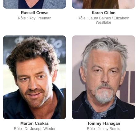
Russell Crowe
Karen Gillan
Rôle : Roy Freeman
Rôle : Laura Baines / Elizabeth
Westlake
Marton Csokas
Tommy Flanagan
Rôle : Dr. Joseph Wieder
Rôle : Jimmy Remis