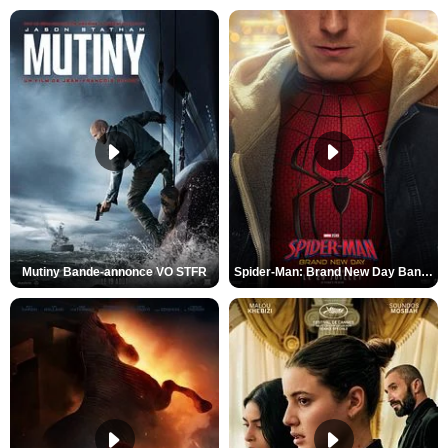
Mutiny Bande-annonce VO STFR
Spider-Man: Brand New Day Bande-annonce VO STFR