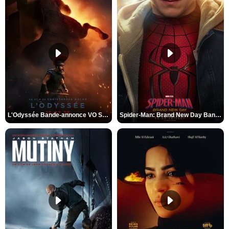
L'Odyssée Bande-annonce VO STFR
Spider-Man: Brand New Day Bande-annonce VO STFR