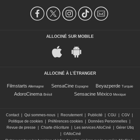
ALLOCINÉ SUR MOBILE
ALLOCINÉ À L'ÉTRANGER
Filmstarts
SensaCine
Beyazperde
Allemagne
Espagne
Turquie
AdoroCinema
Sensacine México
Brésil
Mexique
Contact
|
Qui sommes-nous
|
Recrutement
|
Publicité
|
CGU
|
CGV
|
Politique de cookies
|
Préférences cookies
|
Données Personnelles
|
Revue de presse
|
Charte d'écriture
|
Les services AlloCiné
|
Gérer Utiq
|
©AlloCiné