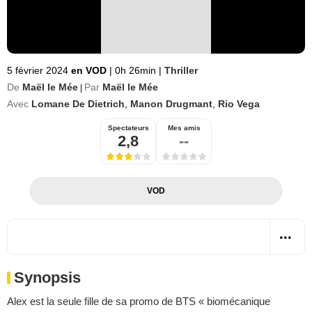
5 février 2024
en VOD
|
0h 26min
|
Thriller
De
Maël le Mée
Par
Maël le Mée
|
Avec
Lomane De Dietrich
,
Manon Drugmant
,
Rio Vega
Spectateurs
Mes amis
2,8
--
VOD
Synopsis
Alex est la seule fille de sa promo de BTS « biomécanique