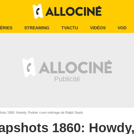
ÉRIES
STREAMING
TVACTU
VIDÉOS
VOD
ots 1860: Howdy, Podner court-métrage de Ralph Staub
apshots 1860: Howdy