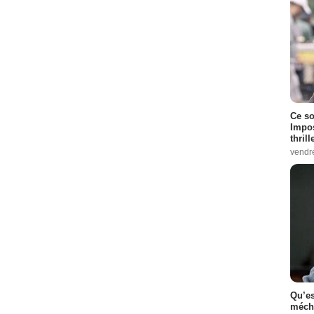
Ce so
Impos
thrill
vendr
Qu’es
méch