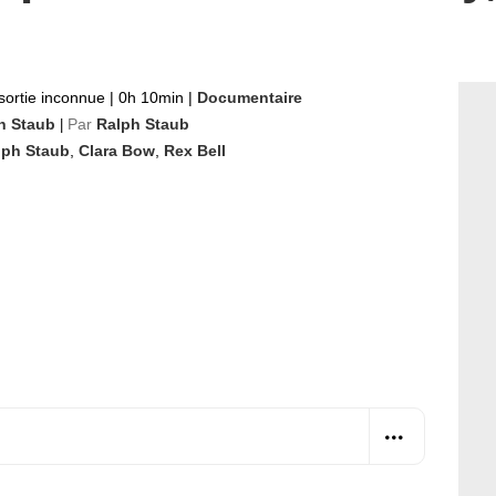
sortie inconnue
|
0h 10min
|
Documentaire
h Staub
Par
Ralph Staub
|
lph Staub
,
Clara Bow
,
Rex Bell