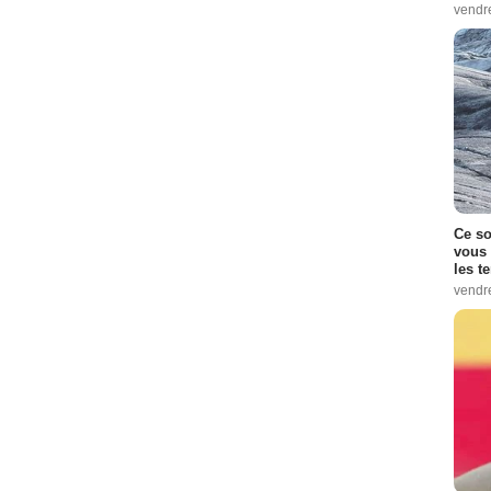
vendr
Ce so
vous 
les t
vendr