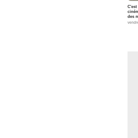
C'est
ciném
des m
vendr