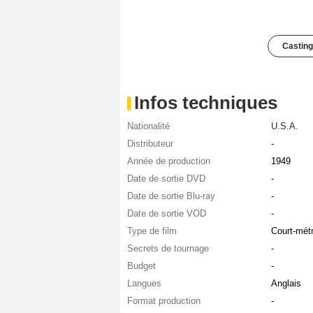
Casting
Infos techniques
Nationalité
U.S.A.
Distributeur
-
Année de production
1949
Date de sortie DVD
-
Date de sortie Blu-ray
-
Date de sortie VOD
-
Type de film
Court-mét
Secrets de tournage
-
Budget
-
Langues
Anglais
Format production
-