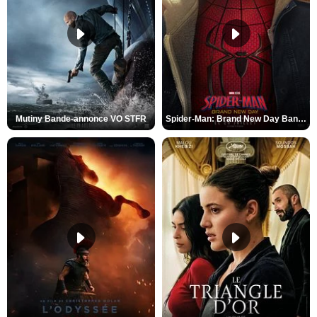
Mutiny Bande-annonce VO STFR
Spider-Man: Brand New Day Bande-annonce VO STFR