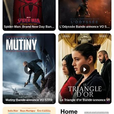
Spider-Man: Brand New Day Bande-annonce VO STFR
L'Odyssée Bande-annonce VO STFR
Mutiny Bande-annonce VO STFR
Le Triangle d'or Bande-annonce VF