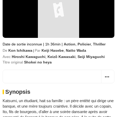
Date de sortie inconnue
|
1h 36min
|
Action
,
Policier
,
Thriller
De
Kon Ichikawa
Par
Keiji Hasebe
,
Natto Wada
|
Avec
Hiroshi Kawaguchi
,
Keizô Kawasaki
,
Seiji Miyaguchi
Titre original
Shokei no heya
Synopsis
Katsumi, un étudiant, hait sa famille : un père entêté qui dirige une
banque, et une mère toujours craintive. Il décide avec un copain,
Ito, fils de bourgeois, d’aller à une soirée dansante après avoir