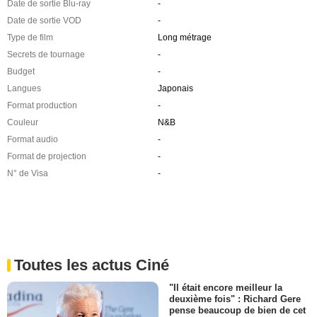
Date de sortie Blu-ray
-
Date de sortie VOD
-
Type de film
Long métrage
Secrets de tournage
-
Budget
-
Langues
Japonais
Format production
-
Couleur
N&B
Format audio
-
Format de projection
-
N° de Visa
-
Toutes les actus Ciné
"Il était encore meilleur la
deuxième fois" : Richard Gere
pense beaucoup de bien de cet