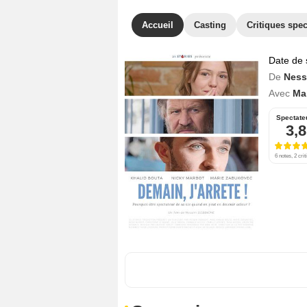
Accueil
Casting
Critiques spec
Date de 
De
Ness
Avec
Ma
Spectate
3,8
6 notes, 2 crit