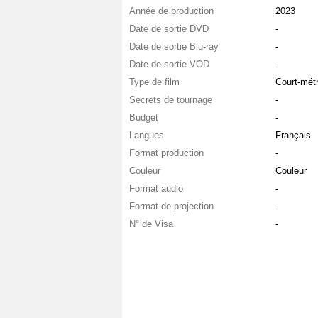
Année de production
2023
Date de sortie DVD
-
Date de sortie Blu-ray
-
Date de sortie VOD
-
Type de film
Court-mét
Secrets de tournage
-
Budget
-
Langues
Français
Format production
-
Couleur
Couleur
Format audio
-
Format de projection
-
N° de Visa
-