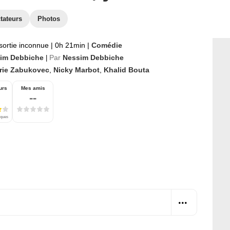
tateurs
Photos
sortie inconnue
|
0h 21min
|
Comédie
im Debbiche
Par
Nessim Debbiche
|
rie Zabukovec
,
Nicky Marbot
,
Khalid Bouta
urs
Mes amis
--
iques