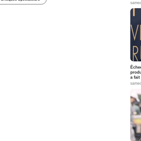
samed
Échec
produ
a fai
samed