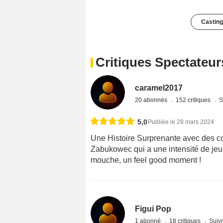
Casting
Critiques Spectateur
caramel2017
20 abonnés
152 critiques
S
5,0
Publiée le 28 mars 2024
Une Histoire Surprenante avec des c
Zabukowec qui a une intensité de jeu
mouche, un feel good moment !
Figui Pop
1 abonné
18 critiques
Suivr