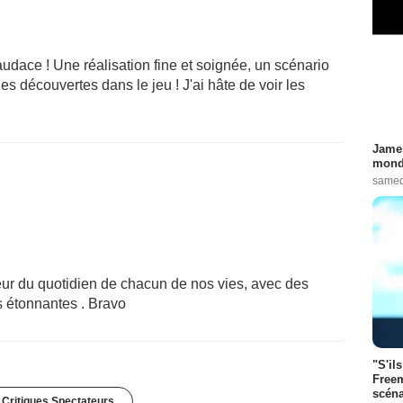
audace ! Une réalisation fine et soignée, un scénario
es découvertes dans le jeu ! J'ai hâte de voir les
James
monde
samed
eur du quotidien de chacun de nos vies, avec des
ns étonnantes . Bravo
"S'il
Freem
scéna
 Critiques Spectateurs