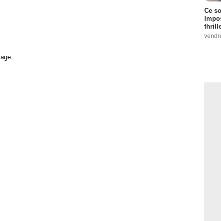
Ce so
Impos
thrill
vendr
rage