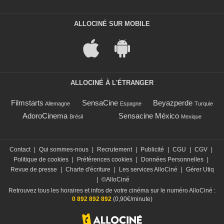
ALLOCINÉ SUR MOBILE
ALLOCINÉ À L'ÉTRANGER
Filmstarts
SensaCine
Beyazperde
Allemagne
Espagne
Turquie
AdoroCinema
Sensacine México
Brésil
Mexique
Contact
|
Qui sommes-nous
|
Recrutement
|
Publicité
|
CGU
|
CGV
|
Politique de cookies
|
Préférences cookies
|
Données Personnelles
|
Revue de presse
|
Charte d'écriture
|
Les services AlloCiné
|
Gérer Utiq
|
©AlloCiné
Retrouvez tous les horaires et infos de votre cinéma sur le numéro AlloCiné :
0 892 892 892
(0,90€/minute)