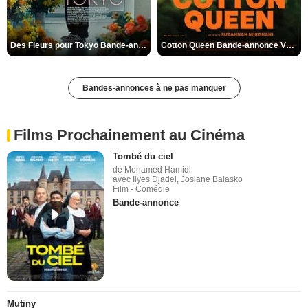
Des Fleurs pour Tokyo Bande-annonce VO STFR
Cotton Queen Bande-annonce VO STFR
Bandes-annonces à ne pas manquer
Films Prochainement au Cinéma
Tombé du ciel
de Mohamed Hamidi
avec Ilyes Djadel, Josiane Balasko
Film - Comédie
Bande-annonce
Mutiny