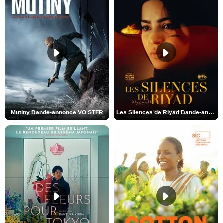
Mutiny Bande-annonce VO STFR
Les Silences de Riyad Bande-annonce VO STFR