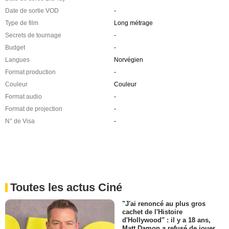
Date de sortie VOD
-
Type de film
Long métrage
Secrets de tournage
-
Budget
-
Langues
Norvégien
Format production
-
Couleur
Couleur
Format audio
-
Format de projection
-
N° de Visa
-
Toutes les actus Ciné
"J'ai renoncé au plus gros
cachet de l'Histoire
d'Hollywood" : il y a 18 ans,
Matt Damon a refusé de jouer