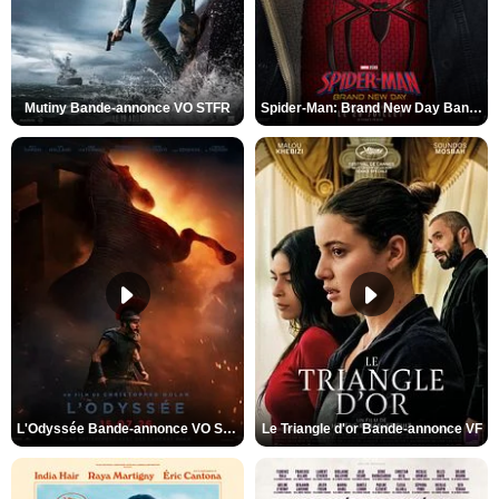
Mutiny Bande-annonce VO STFR
Spider-Man: Brand New Day Bande-annonce VO STFR
L'Odyssée Bande-annonce VO STFR
Le Triangle d'or Bande-annonce VF