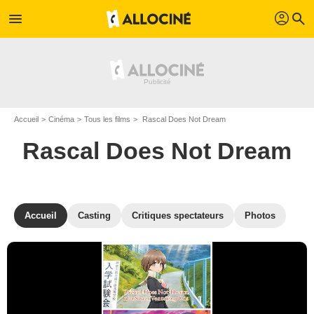
profil
menu
search
Accueil
Cinéma
Tous les films
Rascal Does Not Dream
Rascal Does Not Dream
Accueil
Casting
Critiques spectateurs
Photos