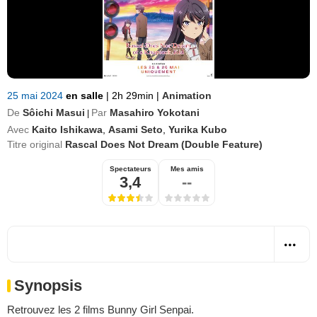
25 mai 2024
en salle
|
2h 29min
|
Animation
De
Sôichi Masui
Par
Masahiro Yokotani
|
Avec
Kaito Ishikawa
,
Asami Seto
,
Yurika Kubo
Titre original
Rascal Does Not Dream (Double Feature)
Spectateurs
Mes amis
3,4
--
Synopsis
Retrouvez les 2 films Bunny Girl Senpai.