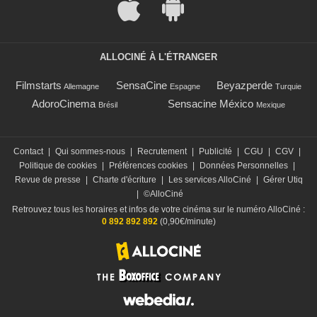
ALLOCINÉ À L'ÉTRANGER
Filmstarts
SensaCine
Beyazperde
Allemagne
Espagne
Turquie
AdoroCinema
Sensacine México
Brésil
Mexique
Contact
|
Qui sommes-nous
|
Recrutement
|
Publicité
|
CGU
|
CGV
|
Politique de cookies
|
Préférences cookies
|
Données Personnelles
|
Revue de presse
|
Charte d'écriture
|
Les services AlloCiné
|
Gérer Utiq
|
©AlloCiné
Retrouvez tous les horaires et infos de votre cinéma sur le numéro AlloCiné :
0 892 892 892
(0,90€/minute)