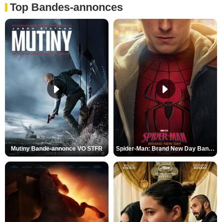
Top Bandes-annonces
Mutiny Bande-annonce VO STFR
Spider-Man: Brand New Day Bande-annonce VO STFR