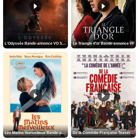
L'Odyssée Bande-annonce VO STFR
Le Triangle d'or Bande-annonce VF
Les Matins merveilleux Bande-annonce VF
De la Comédie-Française Teaser VF