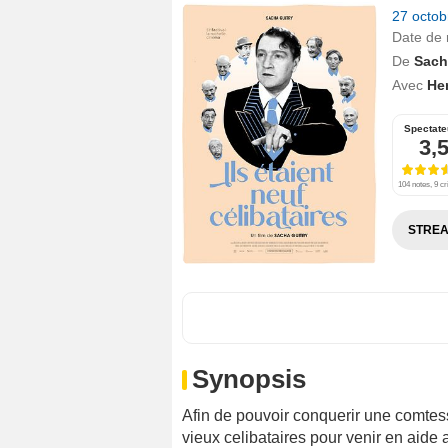
27 octo
Date de 
De
Sach
Avec
He
Spectate
3,
104 notes, 9 cr
STREA
Synopsis
Afin de pouvoir conquerir une comtes
vieux celibataires pour venir en aide 