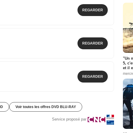
REGARDER
REGARDER
"Un n
5, c'
et il
mercr
REGARDER
OD
Voir toutes les offres DVD BLU-RAY
Service proposé par