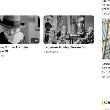
"Je t
de sc
préci
mercr
1:39
0:35
ie Guitry Bande-
Le génie Guitry Teaser VF
ce VF
1 109 vues
ues
Jason
son n
qui le
vendre
Ce