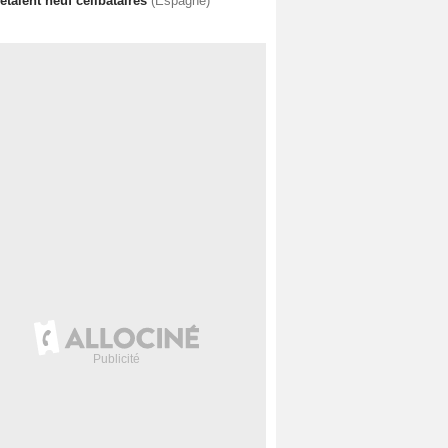
 étaient neuf célibataires
(Espagne)