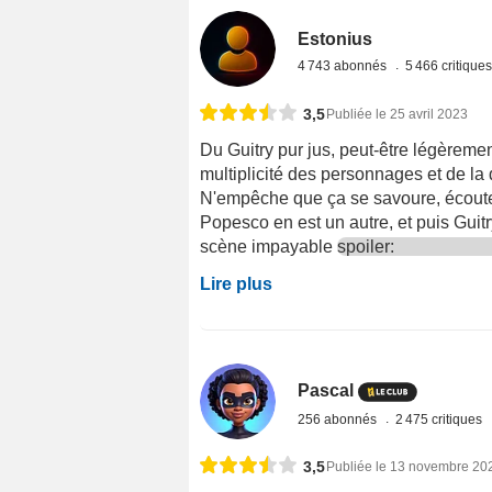
Estonius
4 743 abonnés
5 466 critique
3,5
Publiée le 25 avril 2023
Du Guitry pur jus, peut-être légèrement
multiplicité des personnages et de la d
N'empêche que ça se savoure, écoutez
Popesco en est un autre, et puis Guit
scène impayable
spoiler:
Lire plus
Pascal
256 abonnés
2 475 critiques
3,5
Publiée le 13 novembre 20