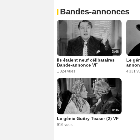
Bandes-annonces
3:46
Ils étaient neuf célibataires
Le gén
Bande-annonce VF
annon
1 824 vues
4 331 v
0:36
Le génie Guitry Teaser (2) VF
916 vues