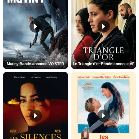
Mutiny Bande-annonce VO STFR
Le Triangle d'or Bande-annonce VF