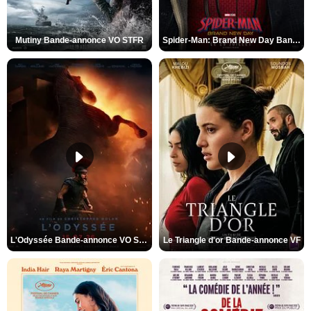
Mutiny Bande-annonce VO STFR
Spider-Man: Brand New Day Bande-annonce VO STFR
L'Odyssée Bande-annonce VO STFR
Le Triangle d'or Bande-annonce VF