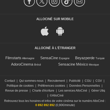
ALLOCINÉ SUR MOBILE
ALLOCINÉ À L'ÉTRANGER
Filmstarts
SensaCine
Beyazperde
Allemagne
Espagne
Turquie
AdoroCinema
Sensacine México
Brésil
Mexique
Contact
|
Qui sommes-nous
|
Recrutement
|
Publicité
|
CGU
|
CGV
|
Politique de cookies
|
Préférences cookies
|
Données Personnelles
|
Revue de presse
|
Charte d'écriture
|
Les services AlloCiné
|
Gérer Utiq
|
©AlloCiné
Retrouvez tous les horaires et infos de votre cinéma sur le numéro AlloCiné :
0 892 892 892
(0,90€/minute)