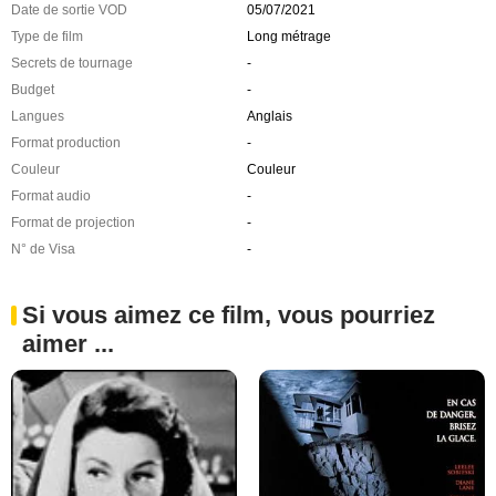
Date de sortie VOD
05/07/2021
Type de film
Long métrage
Secrets de tournage
-
Budget
-
Langues
Anglais
Format production
-
Couleur
Couleur
Format audio
-
Format de projection
-
N° de Visa
-
Si vous aimez ce film, vous pourriez
aimer ...