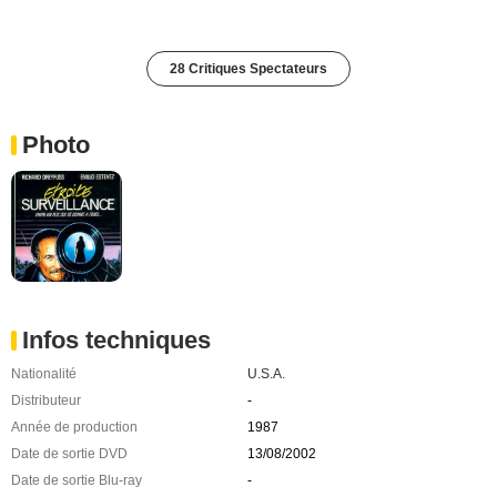
28 Critiques Spectateurs
Photo
Infos techniques
Nationalité
U.S.A.
Distributeur
-
Année de production
1987
Date de sortie DVD
13/08/2002
Date de sortie Blu-ray
-