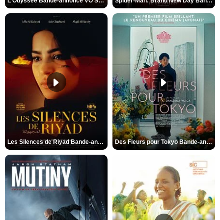
L'Odyssée Bande-annonce VO STFR
Spider-Man: Brand New Day Bande-annonce VO STFR
Les Silences de Riyad Bande-annonce VO STFR
Des Fleurs pour Tokyo Bande-annonce VO STFR