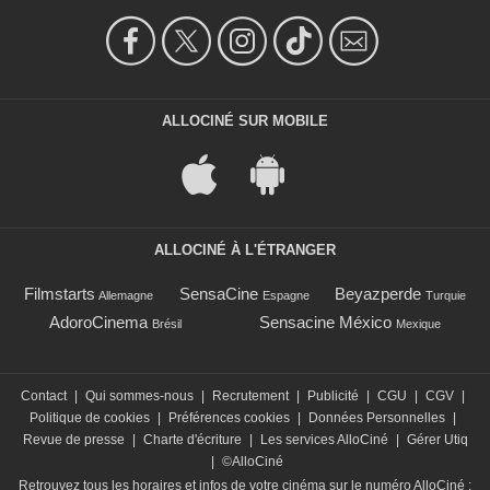
ALLOCINÉ SUR MOBILE
ALLOCINÉ À L'ÉTRANGER
Filmstarts
SensaCine
Beyazperde
Allemagne
Espagne
Turquie
AdoroCinema
Sensacine México
Brésil
Mexique
Contact
|
Qui sommes-nous
|
Recrutement
|
Publicité
|
CGU
|
CGV
|
Politique de cookies
|
Préférences cookies
|
Données Personnelles
|
Revue de presse
|
Charte d'écriture
|
Les services AlloCiné
|
Gérer Utiq
|
©AlloCiné
Retrouvez tous les horaires et infos de votre cinéma sur le numéro AlloCiné :