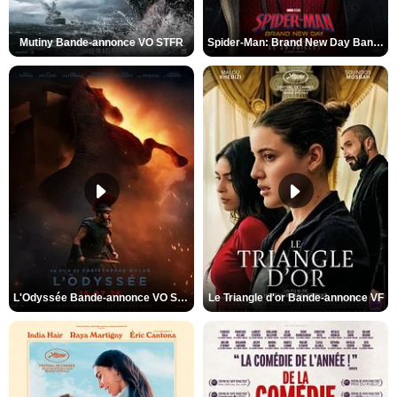
Mutiny Bande-annonce VO STFR
Spider-Man: Brand New Day Bande-annonce VO STFR
L'Odyssée Bande-annonce VO STFR
Le Triangle d'or Bande-annonce VF