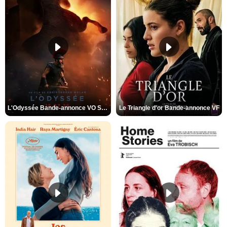
L'Odyssée Bande-annonce VO STFR
Le Triangle d'or Bande-annonce VF