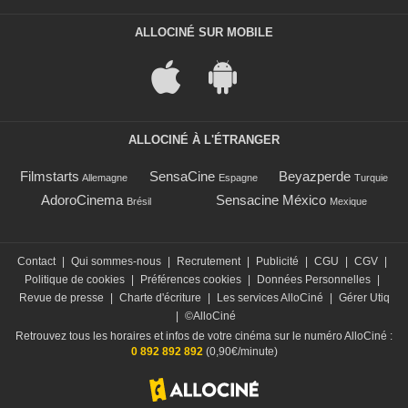
ALLOCINÉ SUR MOBILE
ALLOCINÉ À L'ÉTRANGER
Filmstarts
SensaCine
Beyazperde
Allemagne
Espagne
Turquie
AdoroCinema
Sensacine México
Brésil
Mexique
Contact
|
Qui sommes-nous
|
Recrutement
|
Publicité
|
CGU
|
CGV
|
Politique de cookies
|
Préférences cookies
|
Données Personnelles
|
Revue de presse
|
Charte d'écriture
|
Les services AlloCiné
|
Gérer Utiq
|
©AlloCiné
Retrouvez tous les horaires et infos de votre cinéma sur le numéro AlloCiné :
0 892 892 892
(0,90€/minute)