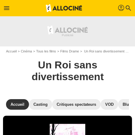
profil
menu
search
Accueil
Cinéma
Tous les films
Films Drame
Un Roi sans divertissement de François Leterrier
Un Roi sans
divertissement
Accueil
Casting
Critiques spectateurs
VOD
Blu-Ra