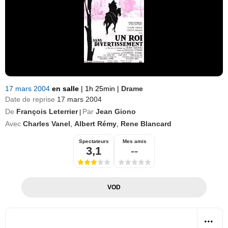
17 mars 2004
en salle
|
1h 25min
|
Drame
Date de reprise
17 mars 2004
De
François Leterrier
Par
Jean Giono
|
Avec
Charles Vanel
,
Albert Rémy
,
Rene Blancard
Spectateurs
Mes amis
3,1
--
VOD