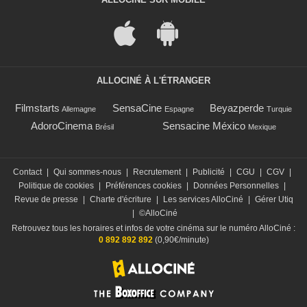
ALLOCINÉ À L'ÉTRANGER
Filmstarts
SensaCine
Beyazperde
Allemagne
Espagne
Turquie
AdoroCinema
Sensacine México
Brésil
Mexique
Contact
|
Qui sommes-nous
|
Recrutement
|
Publicité
|
CGU
|
CGV
|
Politique de cookies
|
Préférences cookies
|
Données Personnelles
|
Revue de presse
|
Charte d'écriture
|
Les services AlloCiné
|
Gérer Utiq
|
©AlloCiné
Retrouvez tous les horaires et infos de votre cinéma sur le numéro AlloCiné :
0 892 892 892
(0,90€/minute)