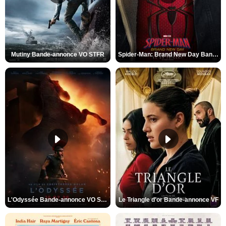
Mutiny Bande-annonce VO STFR
Spider-Man: Brand New Day Bande-annonce VO STFR
L'Odyssée Bande-annonce VO STFR
Le Triangle d'or Bande-annonce VF