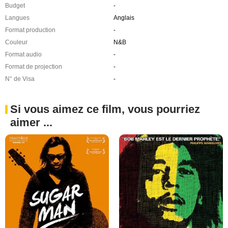
Budget
-
Langues
Anglais
Format production
-
Couleur
N&B
Format audio
-
Format de projection
-
N° de Visa
-
Si vous aimez ce film, vous pourriez
aimer ...