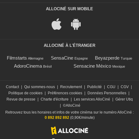
ALLOCINÉ SUR MOBILE
ALLOCINÉ À L'ÉTRANGER
Filmstarts
SensaCine
Beyazperde
Allemagne
Espagne
Turquie
AdoroCinema
Sensacine México
Brésil
Mexique
Contact
|
Qui sommes-nous
|
Recrutement
|
Publicité
|
CGU
|
CGV
|
Politique de cookies
|
Préférences cookies
|
Données Personnelles
|
Revue de presse
|
Charte d'écriture
|
Les services AlloCiné
|
Gérer Utiq
|
©AlloCiné
Retrouvez tous les horaires et infos de votre cinéma sur le numéro AlloCiné :
0 892 892 892
(0,90€/minute)