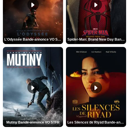
L'Odyssée Bande-annonce VO STFR
Spider-Man: Brand New Day Bande-annonce VO STFR
Mutiny Bande-annonce VO STFR
Les Silences de Riyad Bande-annonce VO STFR