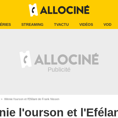
ÉRIES
STREAMING
TVACTU
VIDÉOS
VOD
Winnie l'ourson et l'Efélant de Frank Nissen
ie l'ourson et l'Eféla