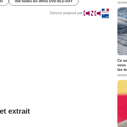
OD
Voir toutes les offres DVD BLU-RAY
vendr
Service proposé par
Ce so
vous 
les t
vendr
et extrait