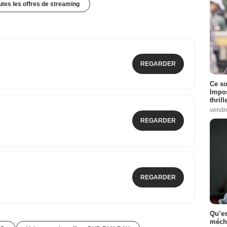
outes les offres de streaming
REGARDER
Ce so
Impos
thrill
vendr
REGARDER
REGARDER
Qu’es
méch