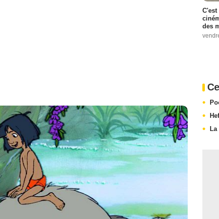
C'est
ciném
des m
vendr
Ce
Po
He
La