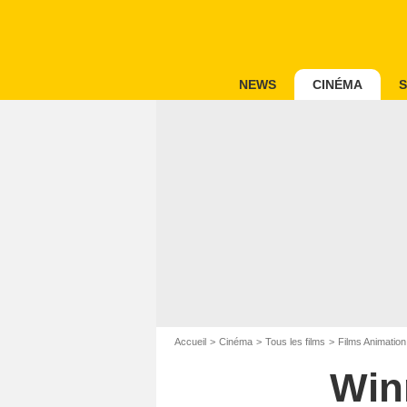
NEWS
CINÉMA
S
Accueil
Cinéma
Tous les films
Films Animation
Winn