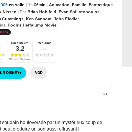
 2005
en salle
|
1h 06min
|
Animation
,
Famille
,
Fantastique
k Nissen
Par
Brian Hohlfeld
,
Evan Spiliotopoulos
|
m Cummings
,
Ken Sansom
,
John Fiedler
ginal
Pooh's Heffalump Movie
3 ans
e
Spectateurs
Mes amis
3,2
--
es
328 notes, 23 critiques
SUR DISNEY
+
VOD
t soudain bouleversée par un mystérieux coup de
t peut produire un son aussi effrayant !