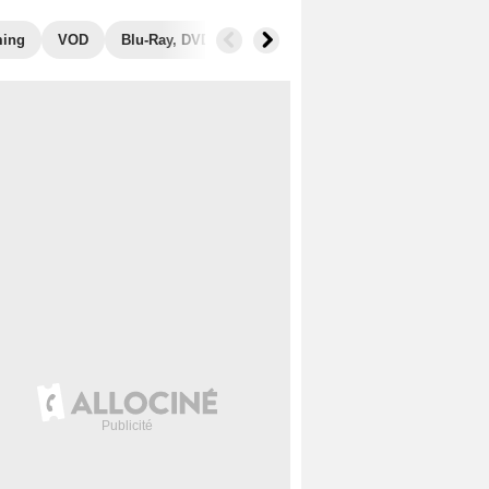
ming
VOD
Blu-Ray, DVD
Photos
Secrets de tournage