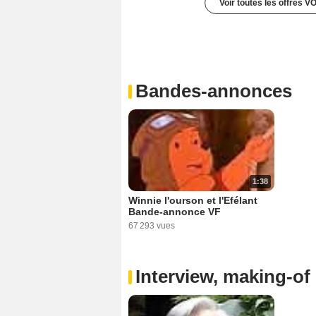
Voir toutes les offres V
Bandes-annonces
1:38
Winnie l'ourson et l'Efélant
Bande-annonce VF
67 293 vues
Interview, making-of 