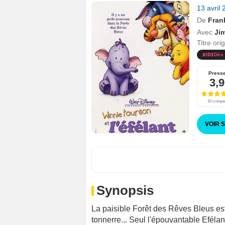
13 avril
De
Fran
Avec
Ji
Titre ori
Dès 
Press
3,9
10 critiqu
VOIR 
Synopsis
La paisible Forêt des Rêves Bleus es
tonnerre... Seul l'épouvantable Efélan