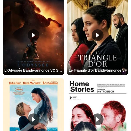
L'Odyssée Bande-annonce VO STFR
Le Triangle d'or Bande-annonce VF