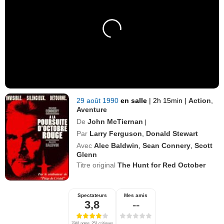
29 août 1990
en salle
|
2h 15min
|
Action
,
Aventure
De
John McTiernan
|
Par
Larry Ferguson
,
Donald Stewart
Avec
Alec Baldwin
,
Sean Connery
,
Scott
Glenn
Titre original
The Hunt for Red October
Spectateurs
Mes amis
3,8
--
7841 notes, 251 critiques