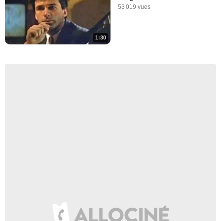
53 019 vues
1:30