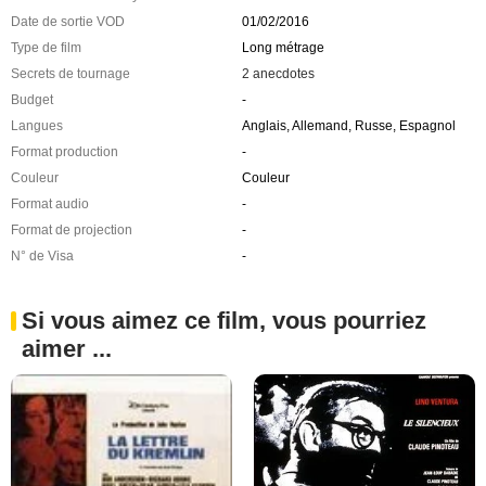
Date de sortie VOD
01/02/2016
Type de film
Long métrage
Secrets de tournage
2 anecdotes
Budget
-
Langues
Anglais, Allemand, Russe, Espagnol
Format production
-
Couleur
Couleur
Format audio
-
Format de projection
-
N° de Visa
-
Si vous aimez ce film, vous pourriez
aimer ...