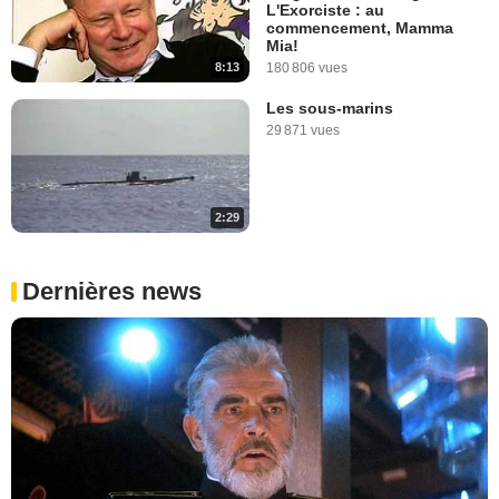
L'Exorciste : au
commencement, Mamma
Mia!
8:13
180 806 vues
Les sous-marins
29 871 vues
2:29
Dernières news