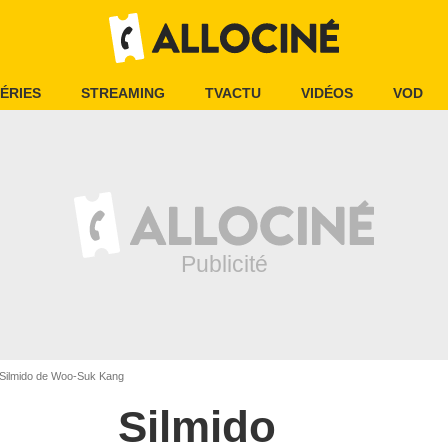
ÉRIES
STREAMING
TVACTU
VIDÉOS
VOD
Silmido de Woo-Suk Kang
Silmido