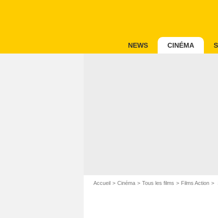
NEWS
CINÉMA
S
Accueil
Cinéma
Tous les films
Films Action