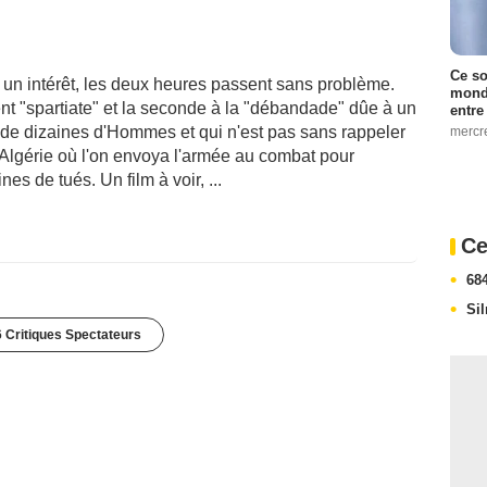
Ce so
te un intérêt, les deux heures passent sans problème.
monde
nt "spartiate" et la seconde à la "débandade" dûe à un
entre
es de dizaines d'Hommes et qui n'est pas sans rappeler
mercr
d'Algérie où l'on envoya l'armée au combat pour
es de tués. Un film à voir, ...
Ce
68
Si
 Critiques Spectateurs