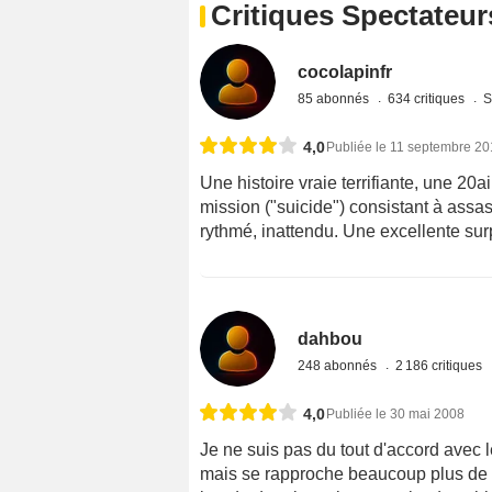
Critiques Spectateur
cocolapinfr
85 abonnés
634 critiques
S
4,0
Publiée le 11 septembre 2
Une histoire vraie terrifiante, une 2
mission ("suicide") consistant à assas
rythmé, inattendu. Une excellente sur
dahbou
248 abonnés
2 186 critiques
4,0
Publiée le 30 mai 2008
Je ne suis pas du tout d'accord avec 
mais se rapproche beaucoup plus de 