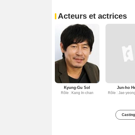
Acteurs et actrices
Kyung-Gu Sol
Jun-ho H
Rôle : Kang In-chan
Rôle : Jae-yeon
Casting