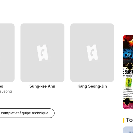
eo
Sung-kee Ahn
Kang Seong-Jin
g Jeong
 complet et équipe technique
To