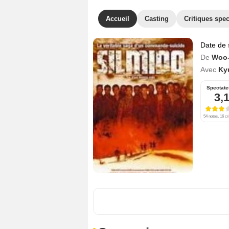
Accueil
Casting
Critiques spec
Date de 
De
Woo-
Avec
Ky
Spectate
3,
54 notes, 16 cr