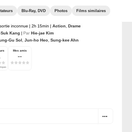
tateurs
Blu-Ray, DVD
Photos
Films similaires
sortie inconnue
|
2h 15min
|
Action
,
Drame
Suk Kang
Par
Hie-jae Kim
|
ung-Gu Sol
,
Jun-ho Heo
,
Sung-kee Ahn
urs
Mes amis
1
--
itiques