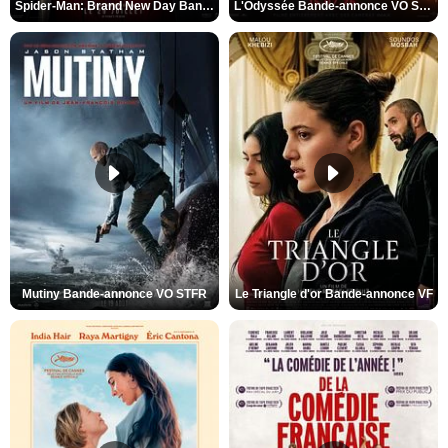
Spider-Man: Brand New Day Bande-annonce VO STFR
L'Odyssée Bande-annonce VO STFR
Mutiny Bande-annonce VO STFR
Le Triangle d'or Bande-annonce VF