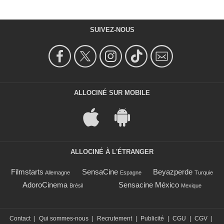
SUIVEZ-NOUS
ALLOCINÉ SUR MOBILE
ALLOCINÉ À L'ÉTRANGER
Filmstarts
SensaCine
Beyazperde
Allemagne
Espagne
Turquie
AdoroCinema
Sensacine México
Brésil
Mexique
Contact
|
Qui sommes-nous
|
Recrutement
|
Publicité
|
CGU
|
CGV
|