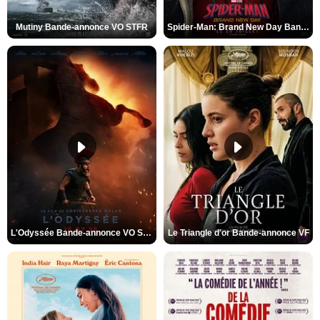
Mutiny Bande-annonce VO STFR
Spider-Man: Brand New Day Bande-annonce VO STFR
L'Odyssée Bande-annonce VO STFR
Le Triangle d'or Bande-annonce VF