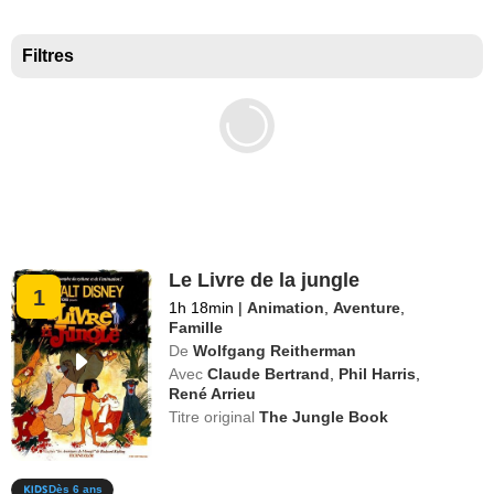
Meilleurs documentaires selon la presse
Filtres
Le Livre de la jungle
1
1h 18min
|
Animation
,
Aventure
,
Famille
De
Wolfgang Reitherman
Avec
Claude Bertrand
,
Phil Harris
,
René Arrieu
Titre original
The Jungle Book
Dès 6 ans