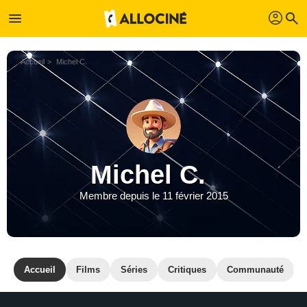
profil
menu
search
Accueil
Michel C.
Michel C.
Membre depuis le 11 février 2015
Accueil
Films
Séries
Critiques
Communauté