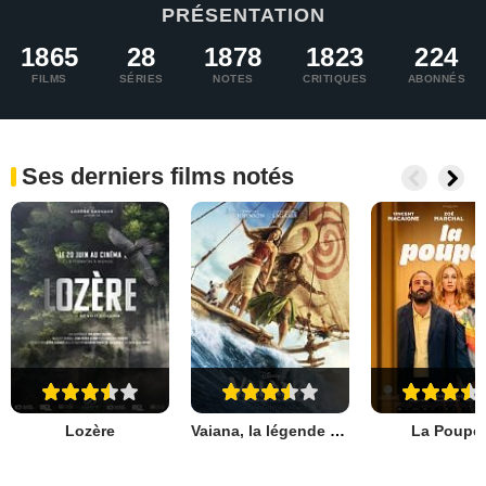
PRÉSENTATION
1865
28
1878
1823
224
FILMS
SÉRIES
NOTES
CRITIQUES
ABONNÉS
Ses derniers films notés
Lozère
Vaiana, la légende du bout du monde
La Poupé