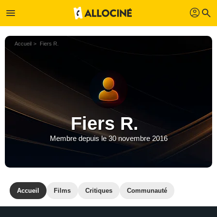
profil
menu
search
Accueil
Fiers R.
Fiers R.
Membre depuis le 30 novembre 2016
Accueil
Films
Critiques
Communauté