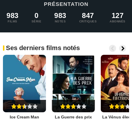
PRÉSENTATION
983
0
983
847
127
FILMS
SÉRIE
NOTES
CRITIQUES
ABONNÉS
Ses derniers films notés
Ice Cream Man
La Guerre des prix
La Vénus élect