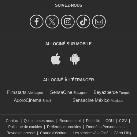
SUIVEZ-NOUS
ALLOCINÉ SUR MOBILE
ALLOCINÉ À L'ÉTRANGER
Filmstarts
SensaCine
Beyazperde
Allemagne
Espagne
Turquie
AdoroCinema
Sensacine México
Brésil
Mexique
Contact
|
Qui sommes-nous
|
Recrutement
|
Publicité
|
CGU
|
CGV
|
Politique de cookies
|
Préférences cookies
|
Données Personnelles
|
Revue de presse
|
Charte d'écriture
|
Les services AlloCiné
|
Gérer Utiq