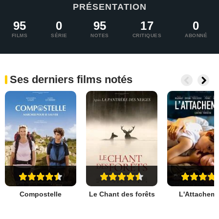
PRÉSENTATION
95
0
95
17
0
FILMS
SÉRIE
NOTES
CRITIQUES
ABONNÉ
Ses derniers films notés
Compostelle
Le Chant des forêts
L'Attachem