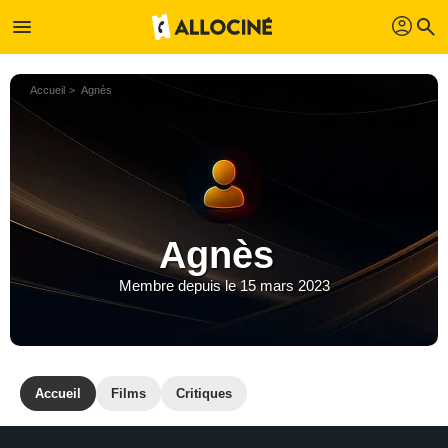
profil
menu
search
Accueil
Agnès
Agnès
Membre depuis le 15 mars 2023
Accueil
Films
Critiques