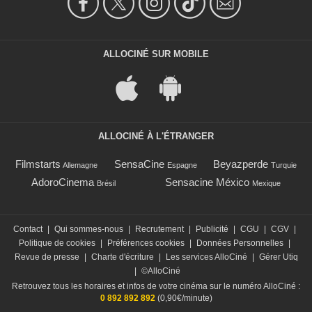
ALLOCINÉ SUR MOBILE
ALLOCINÉ À L'ÉTRANGER
Filmstarts
SensaCine
Beyazperde
Allemagne
Espagne
Turquie
AdoroCinema
Sensacine México
Brésil
Mexique
Contact
|
Qui sommes-nous
|
Recrutement
|
Publicité
|
CGU
|
CGV
|
Politique de cookies
|
Préférences cookies
|
Données Personnelles
|
Revue de presse
|
Charte d'écriture
|
Les services AlloCiné
|
Gérer Utiq
|
©AlloCiné
Retrouvez tous les horaires et infos de votre cinéma sur le numéro AlloCiné :
0 892 892 892
(0,90€/minute)