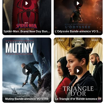
Spider-Man: Brand New Day Bande-annonce VO STFR
L'Odyssée Bande-annonce VO STFR
Mutiny Bande-annonce VO STFR
Le Triangle d'or Bande-annonce VF