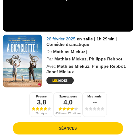
26 février 2025
en salle
|
1h 29min
|
Comédie dramatique
De
Mathias Mlekuz
|
Par
Mathias Mlekuz
,
Philippe Rebbot
Avec
Mathias Mlekuz
,
Philippe Rebbot
,
Josef Mlekuz
Presse
Spectateurs
Mes amis
3,8
4,0
--
24 critiques
4048 notes, 807 critiques
SÉANCES