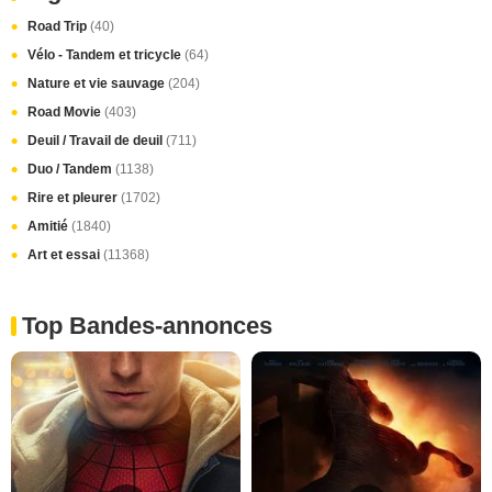
Road Trip
(40)
Vélo - Tandem et tricycle
(64)
Nature et vie sauvage
(204)
Road Movie
(403)
Deuil / Travail de deuil
(711)
Duo / Tandem
(1138)
Rire et pleurer
(1702)
Amitié
(1840)
Art et essai
(11368)
Top Bandes-annonces