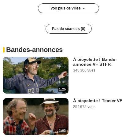
Voir plus de villes
La Chapelle-sur-Erdre
Paris
Pas de séances (0)
Bandes-annonces
À bicyclette ! Bande-
annonce VF STFR
348 306 vues
1:25
À bicyclette ! Teaser VF
254 675 vues
1:03