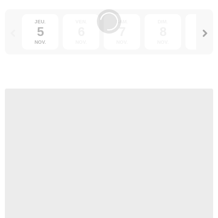
JEU.
VEN.
SAM.
DIM.
LUN.
5
6
7
8
9
NOV.
NOV.
NOV.
NOV.
NOV.