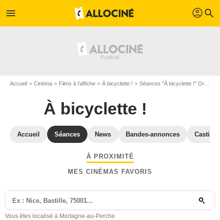
profil
menu
search
Accueil
Cinéma
Films à l'affiche
À bicyclette !
Séances "À bicyclette !" Orne
S
À bicyclette !
Accueil
Séances
News
Bandes-annonces
Casting
À PROXIMITÉ
MES CINÉMAS FAVORIS
Vous êtes localisé à Mortagne-au-Perche