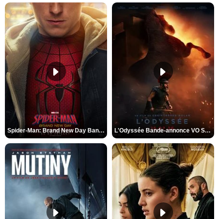
Spider-Man: Brand New Day Bande-annonce VO STFR
L'Odyssée Bande-annonce VO STFR