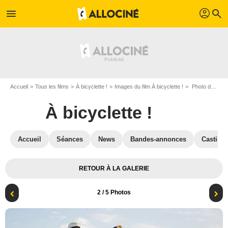
profil
menu
search
Accueil
Tous les films
À bicyclette !
Images du film À bicyclette !
Photo du film À bicyclette ! - Photo 2
À bicyclette !
Accueil
Séances
News
Bandes-annonces
Casting
RETOUR À LA GALERIE
2
/ 5 Photos