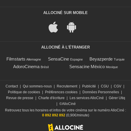
ALLOCINÉ SUR MOBILE
ALLOCINÉ À L'ÉTRANGER
Filmstarts
SensaCine
Beyazperde
Allemagne
Espagne
Turquie
AdoroCinema
Sensacine México
Brésil
Mexique
Contact
|
Qui sommes-nous
|
Recrutement
|
Publicité
|
CGU
|
CGV
|
Politique de cookies
|
Préférences cookies
|
Données Personnelles
|
Revue de presse
|
Charte d'écriture
|
Les services AlloCiné
|
Gérer Utiq
|
©AlloCiné
Retrouvez tous les horaires et infos de votre cinéma sur le numéro AlloCiné :
0 892 892 892
(0,90€/minute)