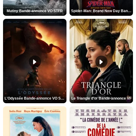
Mutiny Bande-annonce VO STFR
Spider-Man: Brand New Day Bande-annonce VO STFR
L'Odyssée Bande-annonce VO STFR
Le Triangle d'or Bande-annonce VF