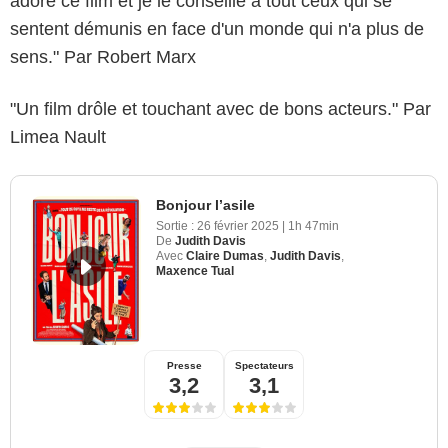
adoré ce film et je le conseille à tout ceux qui se
sentent démunis en face d'un monde qui n'a plus de
sens." Par Robert Marx
"Un film drôle et touchant avec de bons acteurs." Par
Limea Nault
Bonjour l’asile
Sortie :
26 février 2025
|
1h 47min
De
Judith Davis
Avec
Claire Dumas
,
Judith Davis
,
Maxence Tual
Presse
Spectateurs
3,2
3,1