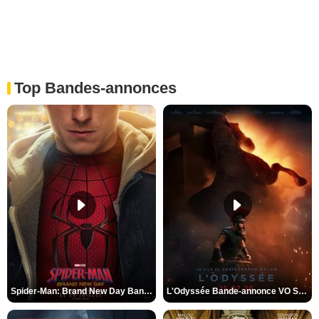
Top Bandes-annonces
Spider-Man: Brand New Day Bande-annonce VO STFR
L'Odyssée Bande-annonce VO STFR