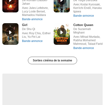
De Romain Daudet-
De Yuiga Danzuka
Jahan
Avec Kodai Kurosaki,
Avec Jules Lefebvre,
Ken'ichi Endô, Haruka
Lucy Loste Berset,
Igawa
Mamadou Haïdara
Bande-annonce
Bande-annonce
Girl
Cotton Queen
De Shu Qi
De Suzannah
Mirghani
Avec Roy Chiu, Esther
Liu, Yu-Fei Lai
Avec Mihad Murtada,
Rabha Mohamed
Bande-annonce
Mahmoud, Talaat Farid
Bande-annonce
Sorties cinéma de la semaine