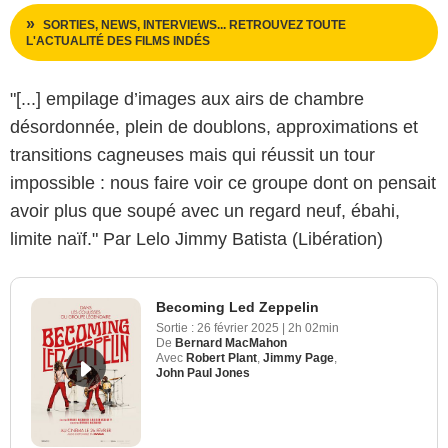
SORTIES, NEWS, INTERVIEWS... RETROUVEZ TOUTE
L'ACTUALITÉ DES FILMS INDÉS
"[...] empilage d’images aux airs de chambre
désordonnée, plein de doublons, approximations et
transitions cagneuses mais qui réussit un tour
impossible : nous faire voir ce groupe dont on pensait
avoir plus que soupé avec un regard neuf, ébahi,
limite naïf." Par Lelo Jimmy Batista (Libération)
Becoming Led Zeppelin
Sortie :
26 février 2025
|
2h 02min
De
Bernard MacMahon
Avec
Robert Plant
,
Jimmy Page
,
John Paul Jones