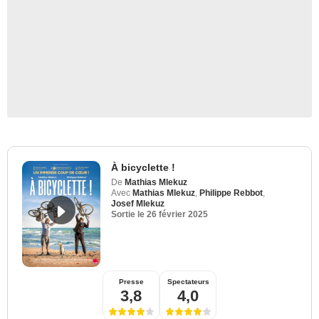
À bicyclette !
De
Mathias Mlekuz
Avec
Mathias Mlekuz
,
Philippe Rebbot
,
Josef Mlekuz
Sortie le
26 février 2025
Presse
Spectateurs
3,8
4,0