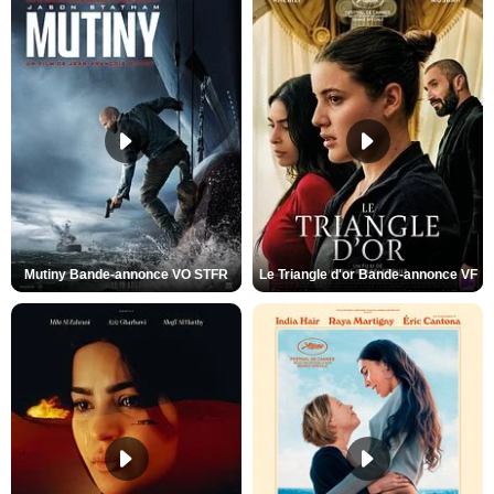
Mutiny Bande-annonce VO STFR
Le Triangle d'or Bande-annonce VF