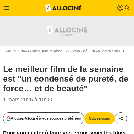
profil
menu
search
Accueil
News cinéma, films et séries TV
Actus Ciné
News Sorties ciné
Le meilleur film de la semaine est "un condensé de pureté, de force… et de beauté"
Le meilleur film de la semaine
est "un condensé de pureté, de
force… et de beauté"
1 mars 2025 à 10:00
Ajoutez Allociné à vos sources préférées
Suivez-nous
Partag
Pour vous aider à faire vos choix, voici les films