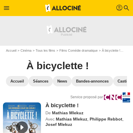
profil
menu
search
Accueil
Cinéma
Tous les films
Films Comédie dramatique
À bicyclette !
VOD À
À bicyclette !
Accueil
Séances
News
Bandes-annonces
Casting
Service proposé par
À bicyclette !
De
Mathias Mlekuz
Avec
Mathias Mlekuz
,
Philippe Rebbot
,
Josef Mlekuz