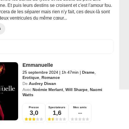
aine. Et puis leurs destins se croisent et c'est l'amour fou.
orcera de les séparer mais rien n'y fait, ces deux-là sont
eux ventricules du même cœur...
G
Emmanuelle
25 septembre 2024
|
1h 47min
|
Drame
,
Erotique
,
Romance
De
Audrey Diwan
Avec
Noémie Merlant
,
Will Sharpe
,
Naomi
Watts
Presse
Spectateurs
Mes amis
3,0
1,6
--