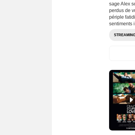
sage Alex so
perdus de v
périple fati
sentiments 
STREAMIN