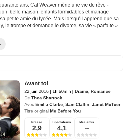
e quarante ans, Cal Weaver mène une vie de rêve -
ion, belle maison, enfants formidables et mariage
 sa petite amie du lycée. Mais lorsqu’il apprend que sa
, le trompe et demande le divorce, sa vie « parfaite »
G
Avant toi
22 juin 2016
|
1h 50min
|
Drame
,
Romance
De
Thea Sharrock
Avec
Emilia Clarke
,
Sam Claflin
,
Janet McTeer
Titre original
Me Before You
Presse
Spectateurs
Mes amis
2,9
4,1
--