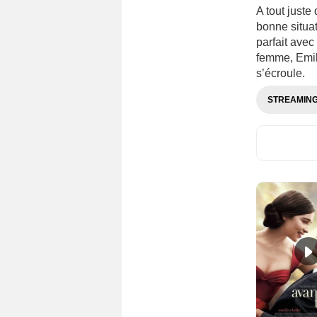
A tout just
bonne situat
parfait avec
femme, Emily
s’écroule.
STREAMIN