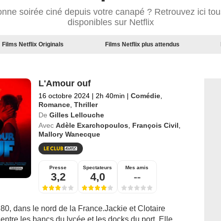
nne soirée ciné depuis votre canapé ? Retrouvez ici tous
disponibles sur Netflix
Films Netflix Originals
Films Netflix plus attendus
L'Amour ouf
16 octobre 2024
|
2h 40min
|
Comédie
,
Romance
,
Thriller
De
Gilles Lellouche
Avec
Adèle Exarchopoulos
,
François Civil
,
Mallory Wanecque
Presse
Spectateurs
Mes amis
3,2
4,0
--
0, dans le nord de la France.Jackie et Clotaire
entre les bancs du lycée et les docks du port. Elle