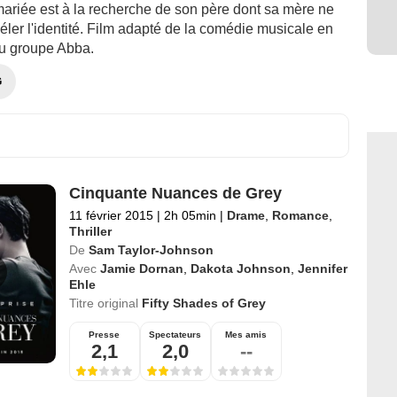
mariée est à la recherche de son père dont sa mère ne
éler l'identité. Film adapté de la comédie musicale en
 groupe Abba.
G
Cinquante Nuances de Grey
11 février 2015
|
2h 05min
|
Drame
,
Romance
,
Thriller
De
Sam Taylor-Johnson
Avec
Jamie Dornan
,
Dakota Johnson
,
Jennifer
Ehle
Titre original
Fifty Shades of Grey
Presse
Spectateurs
Mes amis
2,1
2,0
--