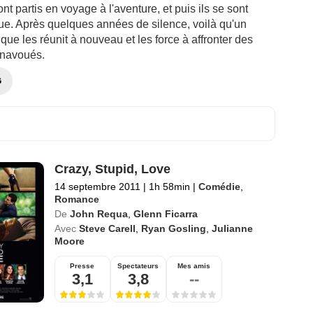
nt partis en voyage à l'aventure, et puis ils se sont
ue. Après quelques années de silence, voilà qu'un
dique les réunit à nouveau et les force à affronter des
inavoués.
G
Crazy, Stupid, Love
14 septembre 2011
|
1h 58min
|
Comédie
,
Romance
De
John Requa
,
Glenn Ficarra
Avec
Steve Carell
,
Ryan Gosling
,
Julianne
Moore
Presse
Spectateurs
Mes amis
3,1
3,8
--