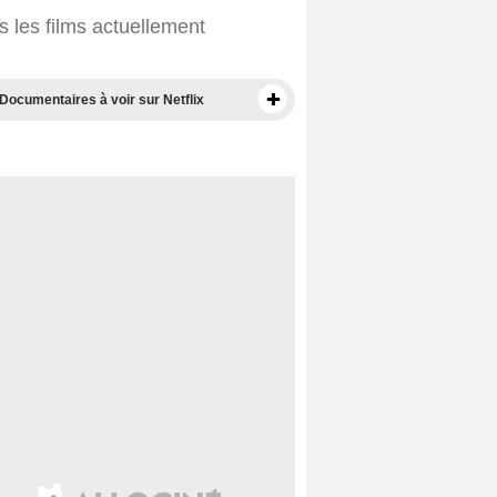
 les films actuellement
Documentaires à voir sur Netflix
Séries originales Netflix
Nouvelles Séries Netflix à voir
Séries Netflix les plus attendues
Meilleures séries disponibles sur Netflix