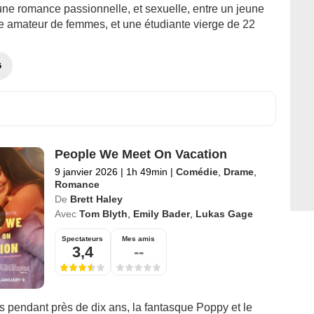
'une romance passionnelle, et sexuelle, entre un jeune
 amateur de femmes, et une étudiante vierge de 22
G
People We Meet On Vacation
9 janvier 2026
|
1h 49min
|
Comédie
,
Drame
,
Romance
De
Brett Haley
Avec
Tom Blyth
,
Emily Bader
,
Lukas Gage
Spectateurs
Mes amis
3,4
--
s pendant près de dix ans, la fantasque Poppy et le