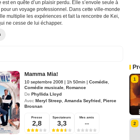
st en quête d’un plaisir perdu. Elle s’envole seule à
pour un voyage professionnel. Dans cette ville-monde
lle multiplie les expériences et fait la rencontre de Kei,
i ne cesse de lui échapper.
G
Pr
Mamma Mia!
1
10 septembre 2008
|
1h 50min
|
Comédie
,
Comédie musicale
,
Romance
De
Phyllida Lloyd
Avec
Meryl Streep
,
Amanda Seyfried
,
Pierce
Brosnan
Presse
Spectateurs
Mes amis
2,8
3,3
--
2