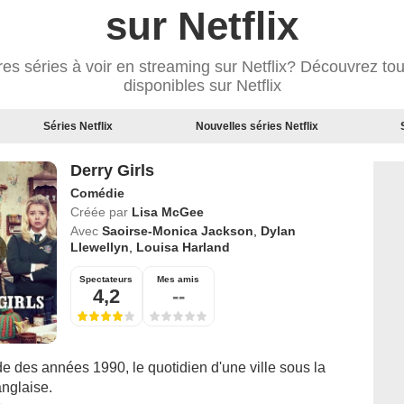
sur Netflix
res séries à voir en streaming sur Netflix? Découvrez tou
disponibles sur Netflix
Séries Netflix
Nouvelles séries Netflix
Derry Girls
Comédie
Créée par
Lisa McGee
Avec
Saoirse-Monica Jackson
,
Dylan
Llewellyn
,
Louisa Harland
Spectateurs
Mes amis
4,2
--
de des années 1990, le quotidien d'une ville sous la
anglaise.