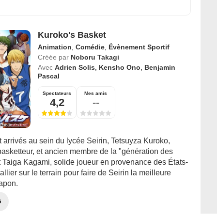
Kuroko's Basket
Animation
,
Comédie
,
Évènement Sportif
Créée par
Noboru Takagi
Avec
Adrien Solis
,
Kensho Ono
,
Benjamin
Pascal
Spectateurs
Mes amis
4,2
--
arrivés au sein du lycée Seirin, Tetsuyza Kuroko,
basketteur, et ancien membre de la "génération des
et Taiga Kagami, solide joueur en provenance des États-
allier sur le terrain pour faire de Seirin la meilleure
apon.
G