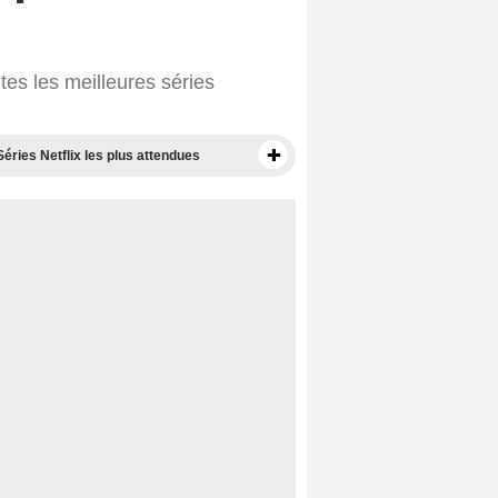
tes les meilleures séries
Séries Netflix les plus attendues
Films disponibles sur Netflix
Meilleurs films sur Netflix
Documentaires à voir sur Netflix
Films Netflix les plus attendus
Films Netflix