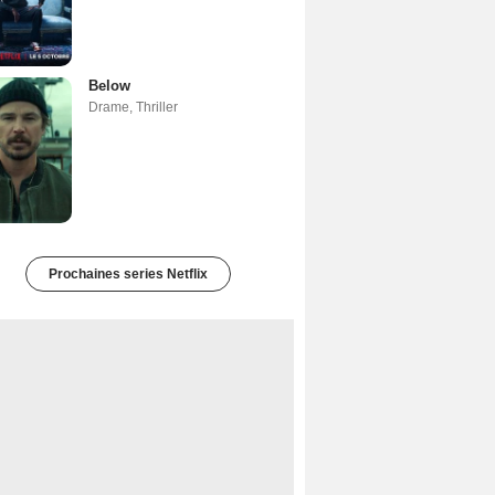
Below
Drame
,
Thriller
Prochaines series Netflix