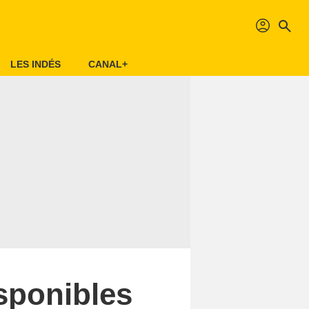
profil
search
LES INDÉS
CANAL+
isponibles