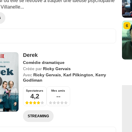
ur où elle se retrouve à traquer une tueuse psychopathe
illanelle...
G
6
Derek
Comédie dramatique
Créée par
Ricky Gervais
Avec
Ricky Gervais
,
Karl Pilkington
,
Kerry
Godliman
Spectateurs
Mes amis
4,2
--
STREAMING