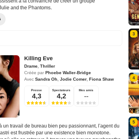
ssissent à la convaincre de créer un groupe
Julie and the Phantoms.
G
3
Killing Eve
Drame
,
Thriller
Créée par
Phoebe Waller-Bridge
4
Avec
Sandra Oh
,
Jodie Comer
,
Fiona Shaw
Presse
Spectateurs
Mes amis
4,3
4,2
--
5
 un travail de bureau bien peu passionnant, l'agent du
stri est frustrée par une existence bien monotone.