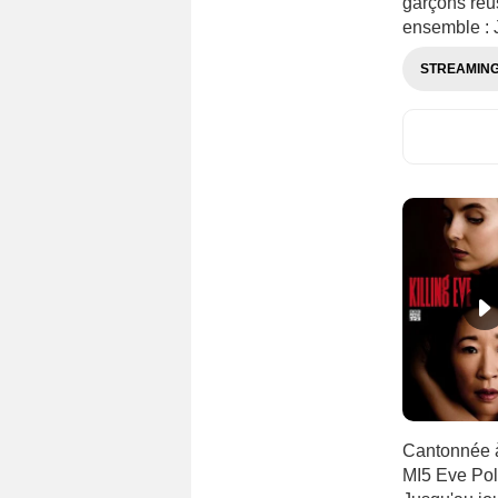
garçons réu
ensemble : 
STREAMIN
Cantonnée à
MI5 Eve Pola