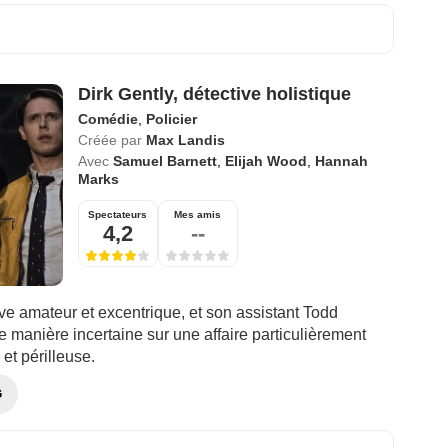
Dirk Gently, détective holistique
Comédie
,
Policier
Créée par
Max Landis
Avec
Samuel Barnett
,
Elijah Wood
,
Hannah
Marks
Spectateurs
Mes amis
4,2
--
ive amateur et excentrique, et son assistant Todd
 manière incertaine sur une affaire particulièrement
et périlleuse.
G