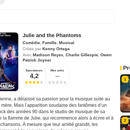
Julie and the Phantoms
Comédie
,
Famille
,
Musical
Créée par
Kenny Ortega
Avec
Madison Reyes
,
Charlie Gillespie
,
Owen
Patrick Joyner
Pr
Spectateurs
Mes amis
4,2
--
1
gienne, a délaissé sa passion pour la musique suite au
 mère. Mais l'apparition soudaine des fantômes d’un
ock des années 90 dans le studio de musique de sa
e la flamme de Julie, qui recommence alors à écrire et à
2
 chansons. À mesure que leur amitié grandit, les