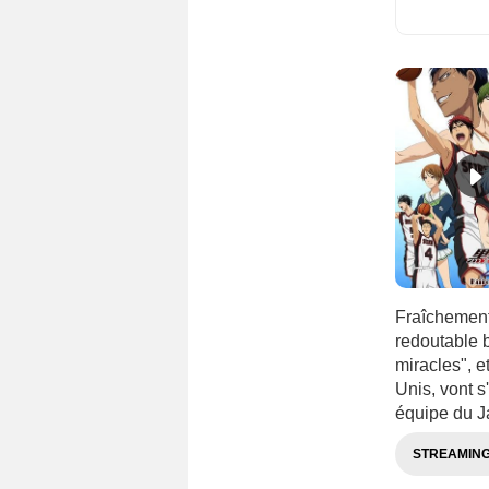
Fraîchement 
redoutable 
miracles", 
Unis, vont s'
équipe du J
STREAMIN