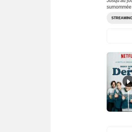
Jusqu'au jo
surnommée V
STREAMIN