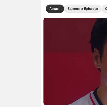
Accueil
Saisons et Episodes
C