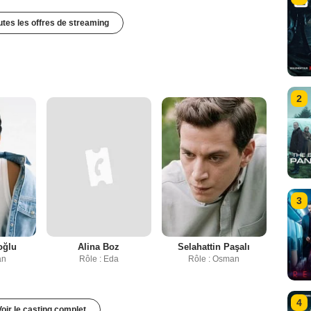
outes les offres de streaming
2
3
oğlu
Alina Boz
Selahattin Paşalı
an
Rôle : Eda
Rôle : Osman
4
Voir le casting complet