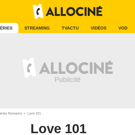
ÉRIES
STREAMING
TVACTU
VIDÉOS
VOD
éries Romance
Love 101
Love 101