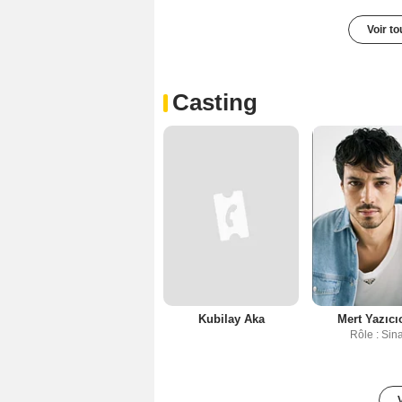
Voir t
Casting
Kubilay Aka
Mert Yazıcı
Rôle : Sin