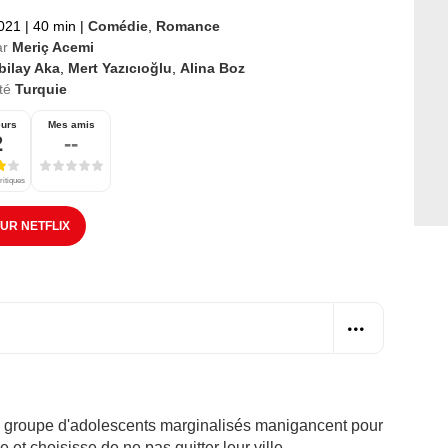
2021
|
40 min
|
Comédie
,
Romance
ar
Meriç Acemi
bilay Aka
,
Mert Yazıcıoğlu
,
Alina Boz
té
Turquie
eurs
Mes amis
2
--
ritiques
SUR NETFLIX
 groupe d'adolescents marginalisés manigancent pour
t choisisse de ne pas quitter leur ville.