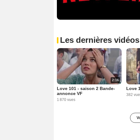
Les dernières vidéos
2:16
Love 101 - saison 2 Bande-
Love 1
annonce VF
382 vue
1 870 vues
Vo