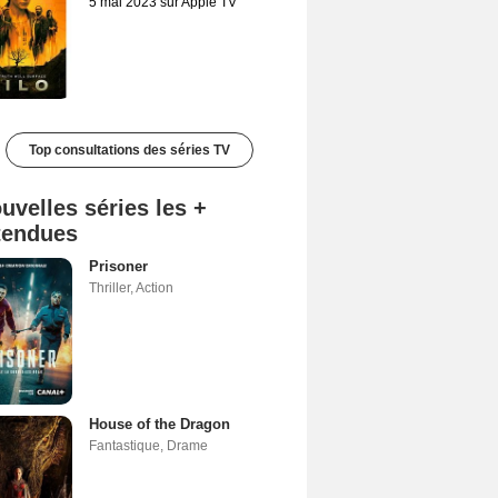
5 mai 2023 sur Apple TV
Top consultations des séries TV
uvelles séries les +
tendues
Prisoner
Thriller
,
Action
House of the Dragon
Fantastique
,
Drame