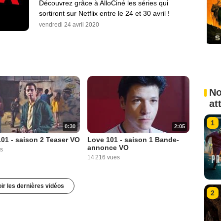
Découvrez grâce à AlloCiné les séries qui
sortiront sur Netflix entre le 24 et 30 avril !
vendredi 24 avril 2020
No
at
1
0:30
2:05
01 - saison 2 Teaser VO
Love 101 - saison 1 Bande-
annonce VO
s
14 216 vues
ir les dernières vidéos
2