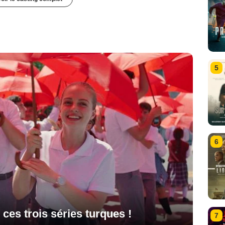
5
6
ces trois séries turques !
7