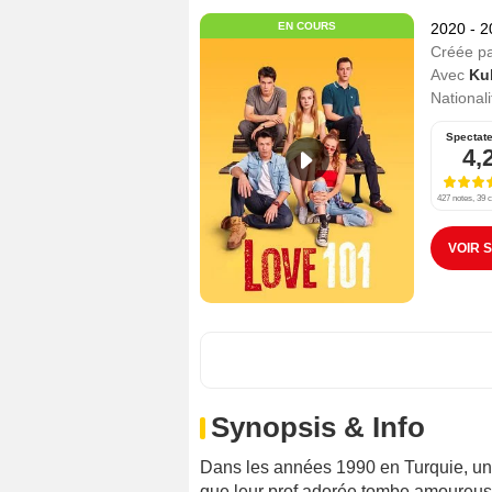
EN COURS
2020 - 
Créée p
Avec
Ku
Nationali
Spectat
4,
427 notes, 39 c
VOIR 
Synopsis & Info
Dans les années 1990 en Turquie, un
que leur prof adorée tombe amoureuse e