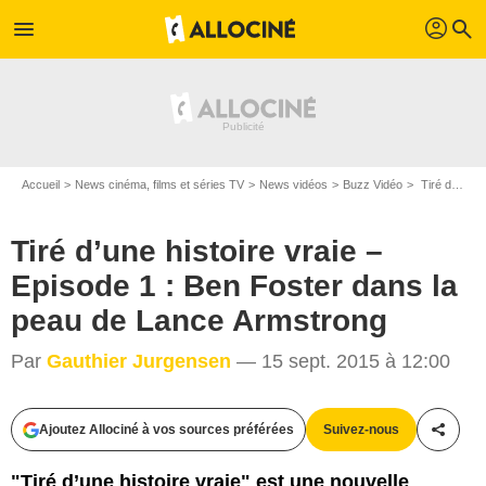
profil
menu
search
Accueil
News cinéma, films et séries TV
News vidéos
Buzz Vidéo
Tiré d’une histoire vraie – Episode 1 : Ben Foster dans la peau de Lance Armstrong
Tiré d’une histoire vraie –
Episode 1 : Ben Foster dans la
peau de Lance Armstrong
Par
Gauthier Jurgensen
— 15 sept. 2015 à 12:00
Ajoutez Allociné à vos sources préférées
Suivez-nous
Partag
"Tiré d’une histoire vraie" est une nouvelle